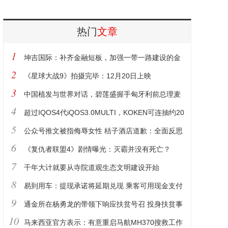
热门
文章
1
坤吉国际：补齐金融短板，加强一带一路建设的金
2
融支撑
《星球大战9》拍摄完毕：12月20日上映
3
中国植发与世界对话，碧莲盛握手匈牙利前总理麦
4
杰希·彼得
超过IQOS4代iQOS3.0MULTI，KOKEN可连抽约20
5
支
公众号推文被指侮辱女性 桔子酒店道歉：全面反思
6
《复仇者联盟4》剧情曝光：灭霸并没有死亡？
7
千年大计就要从寺院道观生态文明建设开始
8
易到用车：提现承诺将延期兑现 乘客可用现金支付
9
通金所在杨勇龙的带领下响应扶贫号召 投身扶贫事
10
业
马来西亚官方表示：有意重启马航MH370搜救工作