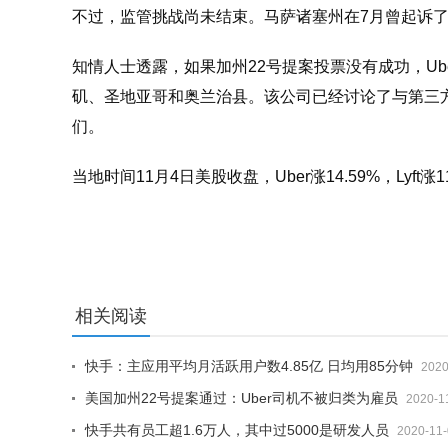
不过，监管挑战尚未结束。马萨诸塞州在7月曾起诉了
知情人士透露，如果加州22号提案投票没有成功，U
矶、圣地亚哥和奥兰治县。该公司已经讨论了与第三方
们。
当地时间11月4日美股收盘，Uber涨14.59%，Lyft涨1
相关阅读
快手：主应用平均月活跃用户数4.85亿 日均用85分钟
2020
美国加州22号提案通过：Uber司机不被归类为雇员
2020-1
快手共有员工超1.6万人，其中过5000是研发人员
2020-11