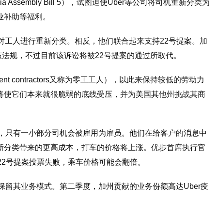
Assembly Bill 5），试图迫使Uber等公司将司机重新分类为
业补助等福利。
对工人进行重新分类。相反，他们联合起来支持22号提案。加
该法规，不过目前该诉讼将被22号提案的通过所取代。
nt contractors又称为零工工人），以此来保持较低的劳动力
将使它们本来就很脆弱的底线受压，并为美国其他州挑战其商
称，只有一小部分司机会被雇用为雇员。他们在给客户的消息中
新分类带来的更高成本，打车的价格将上涨。优步首席执行官
计，如果22号提案投票失败，乘车价格可能会翻倍。
保留其业务模式。第二季度，加州贡献的业务份额高达Uber疫