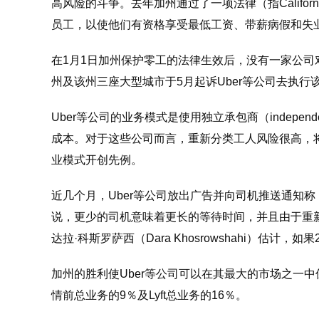
高风险的斗争。去年加州通过了一项法律（指California 
员工，以使他们有资格享受最低工资、带薪病假和失
在1月1日加州保护零工的法律生效后，没有一家公司
州及该州三座大型城市于5月起诉Uber等公司去执行
Uber等公司的业务模式是使用独立承包商（independe
成本。对于这些公司而言，重新分类工人风险很高，
业模式开创先例。
近几个月，Uber等公司放出广告并向司机推送通知
说，更少的司机意味着更长的等待时间，并且由于重
达拉·科斯罗萨西（Dara Khosrowshahi）估
加州的胜利使Uber等公司可以在其最大的市场之一中
情前总业务的9％及Lyft总业务的16％。