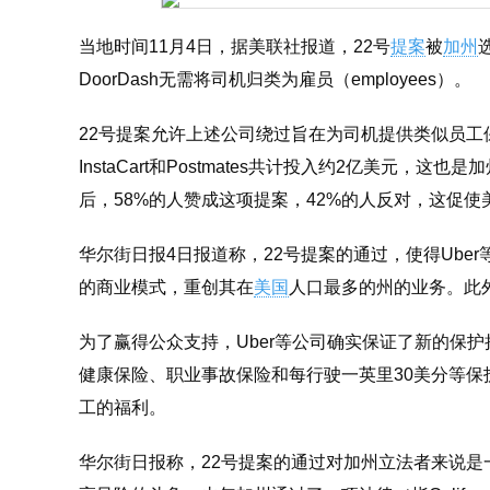
当地时间11月4日，据美联社报道，22号
提案
被
加州
DoorDash无需将司机归类为雇员（employees）。
22号提案允许上述公司绕过旨在为司机提供类似员工保护的
InstaCart和Postmates共计投入约2亿美元
后，58%的人赞成这项提案，42%的人反对，这促
华尔街日报4日报道称，22号提案的通过，使得Ub
的商业模式，重创其在
美国
人口最多的州的业务。此
为了赢得公众支持，Uber等公司确实保证了新的保
健康保险、职业事故保险和每行驶一英里30美分等
工的福利。
华尔街日报称，22号提案的通过对加州立法者来说