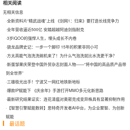
相关阅读
无相关信息
·
全新资料片“精武战魂”上线 《剑网1：归来》要打造长线竞争力
·
全年营收逼近500亿 安踏超越阿迪剑指耐克
·
3岁iQOO的强悍人生，埋头成长不内卷
·
骁龙品牌史记：一步一个脚印 15年的积累非同小可
·
方太高能气泡洗洗碗机来了！为什么气泡洗就比水洗更干净？
·
新蛋邹果庆荣登中国外贸杂志封面人物——“将中国的高品质产品带
到全世界”
·
三雄极光出手！宁波又一网红地铁新地标
·
爆款IP赋能下 《庆余年》手游打开MMO多元化新思路
·
最新研究结果证实：连花清瘟对奥密克戎变异株具有显著抑制作用
·
【智慧引擎赋能数转】思特奇开发者AI中台，为企业聚智、为创新
赋能
最话题