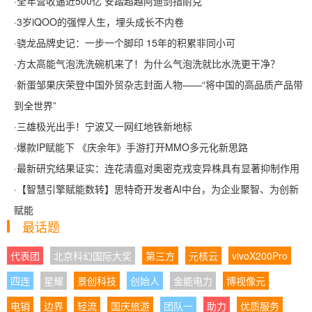
·
全年营收逼近500亿 安踏超越阿迪剑指耐克
·
3岁iQOO的强悍人生，埋头成长不内卷
·
骁龙品牌史记：一步一个脚印 15年的积累非同小可
·
方太高能气泡洗洗碗机来了！为什么气泡洗就比水洗更干净？
·
新蛋邹果庆荣登中国外贸杂志封面人物——“将中国的高品质产品带
到全世界”
·
三雄极光出手！宁波又一网红地铁新地标
·
爆款IP赋能下 《庆余年》手游打开MMO多元化新思路
·
最新研究结果证实：连花清瘟对奥密克戎变异株具有显著抑制作用
·
【智慧引擎赋能数转】思特奇开发者AI中台，为企业聚智、为创新
赋能
最话题
代表团
北京科幻国际大奖
第三方
元核云
vivoX200Pro
四连
星耀
景创科技
创始人
金能电力
博视像元
电销
边界
轻流
国庆旅游
团队一
助力
优质服务