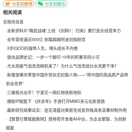
分享到微博
分享到微信
相关阅读
无相关信息
·
全新资料片“精武战魂”上线 《剑网1：归来》要打造长线竞争力
·
全年营收逼近500亿 安踏超越阿迪剑指耐克
·
3岁iQOO的强悍人生，埋头成长不内卷
·
骁龙品牌史记：一步一个脚印 15年的积累非同小可
·
方太高能气泡洗洗碗机来了！为什么气泡洗就比水洗更干净？
·
新蛋邹果庆荣登中国外贸杂志封面人物——“将中国的高品质产品带
到全世界”
·
三雄极光出手！宁波又一网红地铁新地标
·
爆款IP赋能下 《庆余年》手游打开MMO多元化新思路
·
最新研究结果证实：连花清瘟对奥密克戎变异株具有显著抑制作用
·
【智慧引擎赋能数转】思特奇开发者AI中台，为企业聚智、为创新
赋能