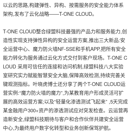
以云的思路,构建弹性、异构、按需服务的安全能力体系
架构,发布了云化战略——T-ONE CLOUD。
T-ONE CLOUD整合绿盟科技最强的产品力和服务能力,创
造性实现支持弹性异构的安全运营方案,推出三大新品:安
全运营中心、魔力防火墙NF-SSE和手机APP,把所有安全
能力转化为服务通过云化方式交付到客户现场。T-ONE C
LOUD 采用可信任的连接和访问机制,绿盟科技八大实验
室研究实力赋能智慧安全大脑,保障高效检测,持续完善关
键观测指标。叶晓虎博士还分享了两个T-ONE CLOUD运
营实例:“魔力防火墙的魔力”,为某教育用户形成灵活可扩
展的高效运营方案;以及“轻量化渗透测试飞起来” ,5天完成
某金融用户300+资产的渗透测试应对突发检查。云运营再
造新安全,绿盟科技期待与客户和合作伙伴共建安全运营
中心,为最终用户数字化转型和业务创新保驾护航。