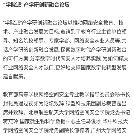
“学院派”产学研创新融合论坛
“学院派”产学研创新融合论坛以推动网络安全教育、技
术、产业融合发展为目标,邀请到了教育行业主管单位领
导、知名院校领导、专家学者、网络安全从业人员等,共
话产学研的创新融合发展,探索数字时代产学研创新融合
的可行方案,分享数字时代网安人才培养实践,为如何解决
行业网络安全人才缺口,更好地支撑国家数字化转型发展
建言献策。
教育部高等学校网络空间安全专业教学指导委员会秘书长
封化民通过视频为论坛致辞,绿盟科技集团副总裁曹嘉出
席并致辞。北京航空航天大学网络空间安全学院党委书记
蒋燕玲,国家微生物科学数据中心主任马俊才,华中科技大
学网络空间安全学院常务副院长邹德清,广州大学网络安