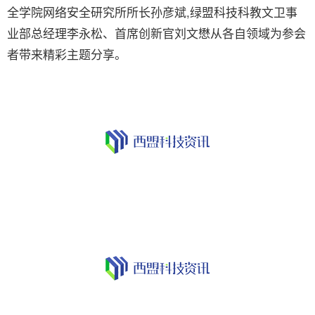
全学院网络安全研究所所长孙彦斌,绿盟科技科教文卫事
业部总经理李永松、首席创新官刘文懋从各自领域为参会
者带来精彩主题分享。