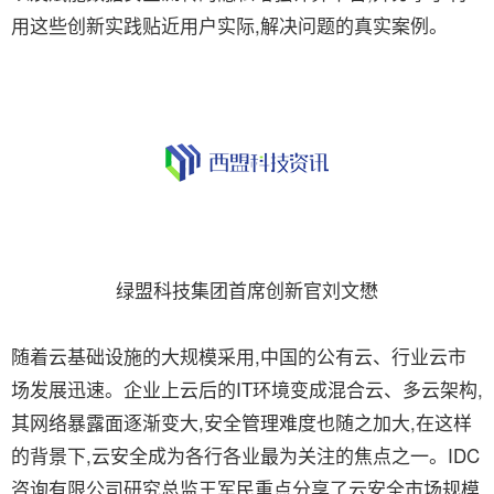
用这些创新实践贴近用户实际,解决问题的真实案例。
绿盟科技集团首席创新官刘文懋
随着云基础设施的大规模采用,中国的公有云、行业云市
场发展迅速。企业上云后的IT环境变成混合云、多云架构,
其网络暴露面逐渐变大,安全管理难度也随之加大,在这样
的背景下,云安全成为各行各业最为关注的焦点之一。IDC
咨询有限公司研究总监王军民重点分享了云安全市场规模