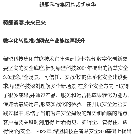
绿盟科技集团总裁胡忠华
契阔谈宴,未来已来
数字化转型推动网安产业能级再跃升
绿盟科技集团首席技术官叶晓虎博士指出,数字化创新需
要坚实的安全底座,针对绿盟科技2021年提出的智慧安全
3.0理念,“全场景、可信任、实战化”的体系化安全建设要
求,绿盟科技深刻理解多个新场景,在多个安全方向上取得
了很多成果,并通过产品、服务和运营把成果转化为能力,
传递给最终用户,形成实战化的检验。在开展安全运营实
践过程中,总结了当前客户安全建设的趋势和面临的痛点,
客户需要关键时刻用得上“看得见、抓得全、管得住、应
得快”的安全。2022年,绿盟科技在智慧安全3.0基础上提出