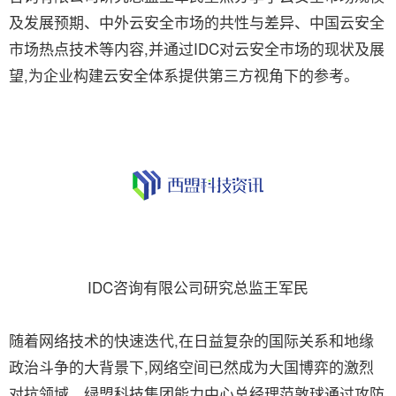
及发展预期、中外云安全市场的共性与差异、中国云安全
市场热点技术等内容,并通过IDC对云安全市场的现状及展
望,为企业构建云安全体系提供第三方视角下的参考。
IDC咨询有限公司研究总监王军民
随着网络技术的快速迭代,在日益复杂的国际关系和地缘
政治斗争的大背景下,网络空间已然成为大国博弈的激烈
对抗领域。绿盟科技集团能力中心总经理范敦球通过攻防