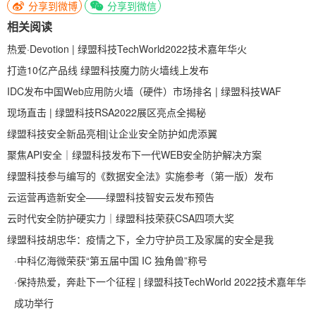
分享到微博
分享到微信
相关阅读
热爱·Devotion | 绿盟科技TechWorld2022技术嘉年华火
打造10亿产品线 绿盟科技魔力防火墙线上发布
IDC发布中国Web应用防火墙（硬件）市场排名 | 绿盟科技WAF
现场直击 | 绿盟科技RSA2022展区亮点全揭秘
绿盟科技安全新品亮相|让企业安全防护如虎添翼
聚焦API安全｜绿盟科技发布下一代WEB安全防护解决方案
绿盟科技参与编写的《数据安全法》实施参考（第一版）发布
云运营再造新安全——绿盟科技智安云发布预告
云时代安全防护硬实力｜绿盟科技荣获CSA四项大奖
绿盟科技胡忠华：疫情之下，全力守护员工及家属的安全是我
·
中科亿海微荣获“第五届中国 IC 独角兽”称号
·
保持热爱，奔赴下一个征程 | 绿盟科技TechWorld 2022技术嘉年华
成功举行