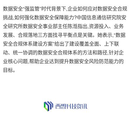
数据安全“强监管”时代背景下,企业如何应对数据安全合规
挑战,如何强化数据安全保障能力?中国信息通信研究院安
全研究所数据安全事业部主任陈湉指出,资源投入、业务
发展、合规落地三方面找寻平衡点是关键。她表示,“数据
安全合规体系建设方案”给出了建设覆盖全面、上下联
动、统一协调的数据安全合规体系的方法和路径,针对企
业核心问题,帮助企业达到提升数据安全风险防范能力的
目标。