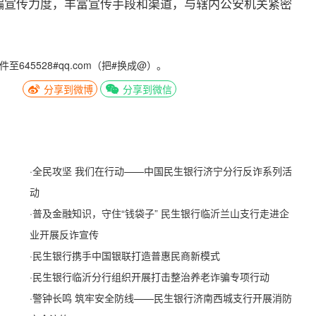
骗宣传力度，丰富宣传手段和渠道，与辖内公安机关紧密
5528#qq.com（把#换成@）。
分享到微博
分享到微信
·
全民攻坚 我们在行动——中国民生银行济宁分行反诈系列活
动
·
普及金融知识，守住“钱袋子” 民生银行临沂兰山支行走进企
业开展反诈宣传
·
民生银行携手中国银联打造普惠民商新模式
·
民生银行临沂分行组织开展打击整治养老诈骗专项行动
·
警钟长鸣 筑牢安全防线——民生银行济南西城支行开展消防