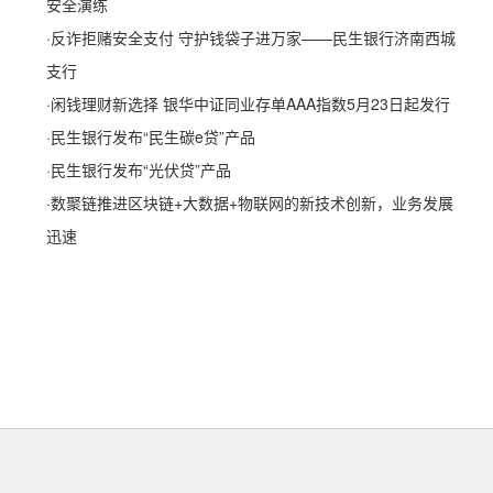
安全演练
·
反诈拒赌安全支付 守护钱袋子进万家——民生银行济南西城
支行
·
闲钱理财新选择 银华中证同业存单AAA指数5月23日起发行
·
民生银行发布“民生碳e贷”产品
·
民生银行发布“光伏贷”产品
·
数聚链推进区块链+大数据+物联网的新技术创新，业务发展
迅速