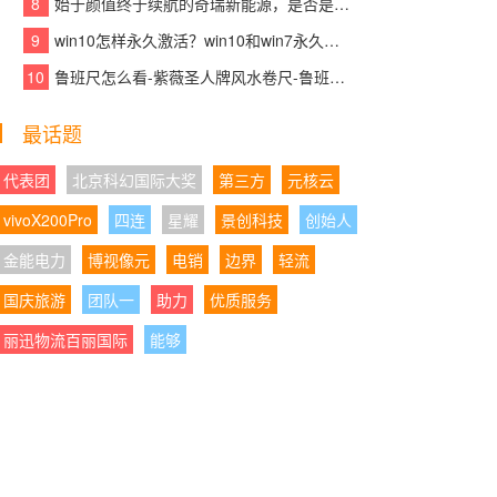
8
始于颜值终于续航的奇瑞新能源，是否是你想要的那款车？
核产品赋能青少年英语高效学习
9
win10怎样永久激活？win10和win7永久激活的方法和激活码
05:21:29
|
以标杆示范助力产业发展大局，千
10
鲁班尺怎么看-紫薇圣人牌风水卷尺-鲁班尺吉数查询速查表
年舟智木艺墅匠心打造装配式木结构建筑精品力
作
最话题
05:21:01
|
沃尔沃销量为何越来越稳？XC70正
在给出新的答案
代表团
北京科幻国际大奖
第三方
元核云
vivoX200Pro
四连
星耀
景创科技
创始人
04:28:06
|
AI都免费了，你的录音笔还在收“转
写保护费”？或许有更聪明的方案
金能电力
博视像元
电销
边界
轻流
国庆旅游
04:28:08
团队一
|
携手民进同心筑书香,学大教育以公
助力
优质服务
益践行企业担当
丽迅物流百丽国际
能够
04:28:17
|
以岭药业2026年Q1迎业绩“开门
红”：营收净利正增长，经营质量持续向好
04:28:51
|
国产全自动细胞处理系统占有率升
至34%：CGT上游设备“进口依赖”正在松动