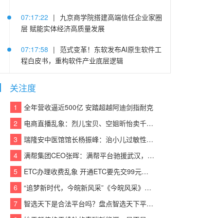
07:17:22
|
九京商学院搭建高端信任企业家圈
层 赋能实体经济高质量发展
07:17:58
|
范式变革！东软发布AI原生软件工
程白皮书，重构软件产业底层逻辑
05:25:14
|
连续登顶CACSI榜单，沃尔沃XC60
关注度
把豪华SUV价值重新拉高
1
全年营收逼近500亿 安踏超越阿迪剑指耐克
05:22:48
|
践行算力普惠 赋能中小企业 | 易信
2
电商直播乱象：烈儿宝贝、空姐昕怡卖千万假货被诉
“易Token”模型服务平台重磅发布
3
瑞隆安中医馆馆长杨振峰：治小儿过敏性咳嗽 有奇招
05:21:37
|
老司机晋级当老板 欧马可冷藏车护
4
满帮集团CEO张晖：满帮平台驰援武汉，全力保障应急物资运输
航李师傅创业路
5
ETC办理收费乱象 开通ETC要先交99元设备费？
05:21:03
|
东风汽金：猛士荣获中央企业品牌
6
“追梦新时代，今皖新风采”《今皖风采》栏目正式启动！
引领行动第二批优秀“产品品牌”
7
智选天下是合法平台吗？盘点智选天下平台实力
05:21:39
|
疯狂伴习：深耕智能教育赛道 以硬