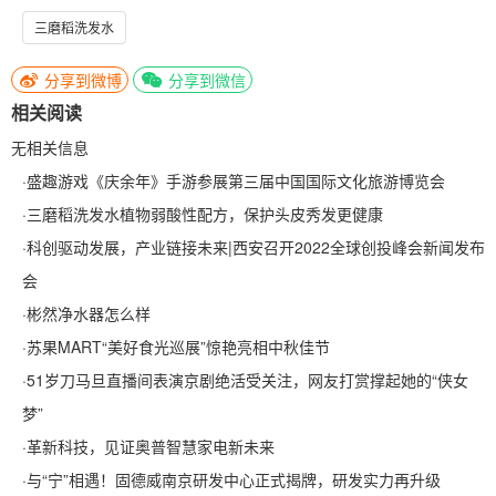
三磨稻洗发水
分享到微博
分享到微信
相关阅读
无相关信息
·
盛趣游戏《庆余年》手游参展第三届中国国际文化旅游博览会
·
三磨稻洗发水植物弱酸性配方，保护头皮秀发更健康
·
科创驱动发展，产业链接未来|西安召开2022全球创投峰会新闻发布
会
·
彬然净水器怎么样
·
苏果MART“美好食光巡展”惊艳亮相中秋佳节
·
51岁刀马旦直播间表演京剧绝活受关注，网友打赏撑起她的“侠女
梦”
·
革新科技，见证奥普智慧家电新未来
·
与“宁”相遇！固德威南京研发中心正式揭牌，研发实力再升级