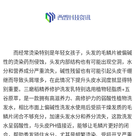
而经常烫染特别是年轻女孩子，头发的毛鳞片被偏碱
性的烫染药剂侵蚀，头发内部结构也有可能出现空洞，水
分和营养成分严重流失，碱性残留也有可能引起头皮干绷
继而导致头屑增多，在此情况下提升头皮水润度就显得特
别重要。三磨稻精养修护洗发乳特别选用植物轻脂质+五
谷原萃，是一款拥有高滋养力、高修护力的弱酸性植物洗
发水，相比市面上偏碱性洗发水使用后受损干燥发质的毛
鳞片闭合不够充分，加速头发水分和养分流失，这款洗发
水呈弱酸性，与头皮PH值接近，能够让毛鳞片更好的闭
合，帮助秀发锁住水分，尤其是频繁烫染、受损开叉严重