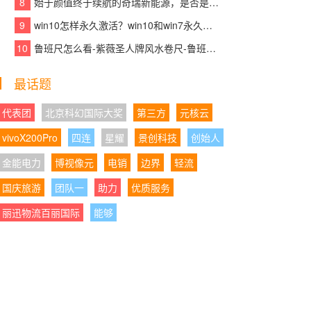
8
始于颜值终于续航的奇瑞新能源，是否是你想要的那款车？
核产品赋能青少年英语高效学习
9
win10怎样永久激活？win10和win7永久激活的方法和激活码
05:21:29
|
以标杆示范助力产业发展大局，千
10
鲁班尺怎么看-紫薇圣人牌风水卷尺-鲁班尺吉数查询速查表
年舟智木艺墅匠心打造装配式木结构建筑精品力
作
最话题
05:21:01
|
沃尔沃销量为何越来越稳？XC70正
在给出新的答案
代表团
北京科幻国际大奖
第三方
元核云
vivoX200Pro
四连
星耀
景创科技
创始人
04:28:06
|
AI都免费了，你的录音笔还在收“转
写保护费”？或许有更聪明的方案
金能电力
博视像元
电销
边界
轻流
国庆旅游
04:28:08
团队一
|
携手民进同心筑书香,学大教育以公
助力
优质服务
益践行企业担当
丽迅物流百丽国际
能够
04:28:17
|
以岭药业2026年Q1迎业绩“开门
红”：营收净利正增长，经营质量持续向好
04:28:51
|
国产全自动细胞处理系统占有率升
至34%：CGT上游设备“进口依赖”正在松动