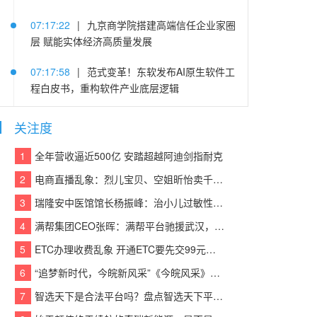
07:17:22
|
九京商学院搭建高端信任企业家圈
层 赋能实体经济高质量发展
07:17:58
|
范式变革！东软发布AI原生软件工
程白皮书，重构软件产业底层逻辑
05:25:14
|
连续登顶CACSI榜单，沃尔沃XC60
关注度
把豪华SUV价值重新拉高
1
全年营收逼近500亿 安踏超越阿迪剑指耐克
05:22:48
|
践行算力普惠 赋能中小企业 | 易信
2
电商直播乱象：烈儿宝贝、空姐昕怡卖千万假货被诉
“易Token”模型服务平台重磅发布
3
瑞隆安中医馆馆长杨振峰：治小儿过敏性咳嗽 有奇招
05:21:37
|
老司机晋级当老板 欧马可冷藏车护
4
满帮集团CEO张晖：满帮平台驰援武汉，全力保障应急物资运输
航李师傅创业路
5
ETC办理收费乱象 开通ETC要先交99元设备费？
05:21:03
|
东风汽金：猛士荣获中央企业品牌
6
“追梦新时代，今皖新风采”《今皖风采》栏目正式启动！
引领行动第二批优秀“产品品牌”
7
智选天下是合法平台吗？盘点智选天下平台实力
05:21:39
|
疯狂伴习：深耕智能教育赛道 以硬