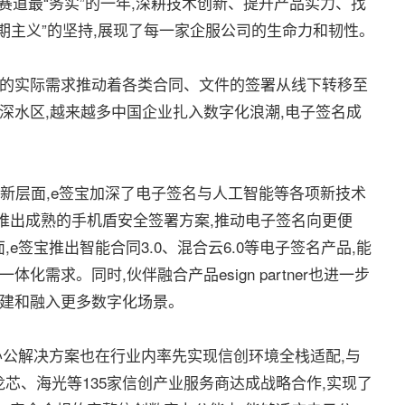
赛道最“务实”的一年,深耕技术创新、提升产品实力、找
期主义”的坚持,展现了每一家企服公司的生命力和韧性。
的实际需求推动着各类合同、文件的签署从线下转移至
的深水区,越来越多中国企业扎入数字化浪潮,电子签名成
新层面,e签宝加深了电子签名与人工智能等各项新技术
推出成熟的手机盾安全签署方案,推动电子签名向更便
签宝推出智能合同3.0、混合云6.0等电子签名产品,能
需求。同时,伙伴融合产品esign partner也进一步
创建和融入更多数字化场景。
公解决方案也在行业内率先实现信创环境全栈适配,与
芯、海光等135家信创产业服务商达成战略合作,实现了