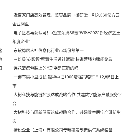
·
近百家门店高效管理，美容品牌「御研堂」引入360亿方云
企业网盘
·
电子签名再获认可！e签宝荣膺36氪“WISE2022新经济之王
年度企业”
化
·
东软稳居人社信息化行业市场份额第一
地
·
三雄极光·影领“智慧生活设计赋能”特训营强力赋能终端
日
·
连花清瘟包装上的“证”字是正确的吗
·
一键布局小盘成长 银华中证1000增强策略ETF 12月5日上
市
·
大树科技与能链控股达成战略合作 共建数字能源产融服务平
台
·
大树科技与国新健康达成战略合作，共建数字医疗产融新生
态
·
捷锐企业（上海）有限公司专精研发制造供气系统装备