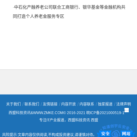
·
中石化产融养老公司联合工商银行、银华基金等金融机构共
同打造个人养老金服务专区
关于我们
┊
联系我们
┊
友情链接
┊
内容开放
┊
内容联系
┊
独家报道
┊
法律声明
西盟科技资讯&WWW.ZMKE.COM© 2016-2021
皖ICP备2021000519-1
专注IT产业报道，西盟科技资讯
西盟
风险提示:文章内容仅供阅读,不构成投资建议,请谨慎对待。