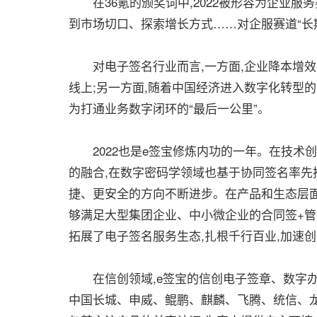
在36氪的颁奖词中,2022被形容为企业服务
到市场切口、探索增长方式……对企服赛道“长
对电子签名行业而言,一方面,企业降本增效
线上;另一方面,随着中国经济进入数字化转型
为打通业务数字闭环的“最后一公里”。
2022也是e签宝修炼内功的一年。在技术创
的融合,在数字密码学领域也基于协同签名率先
捷、更安全的方向不断进步。在产品和生态层面,e
够满足大型集团企业、中小微企业的合同签+管一体化
拓展了电子签名服务生态,扎根千行百业,加速
在信创领域,e签宝的信创电子签章、数字办
中国长城、申威、鲲鹏、麒麟、飞腾、统信、龙