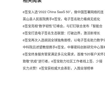
相关阅读
e签宝入选“2022 China SaaS 50”，做中国签署网络的连
英山县人民医院携手e签宝，电子签名助力看病无纸化
e签宝亮相“数字韧性”钉峰会，与钉钉联合发布「智能合
e签宝打造电子签名生态联盟：打破边界，激活新增长
e签宝再次入选胡润全球独角兽榜，以电子签名助力数字
中科院吕述望教授携手e签宝，中華密码创新研究中心落
e签宝终身服务管家满足多元化需求，首推“520客户关怀
致敬“抗疫”逆行者，e签宝助力社区工作者线上签、少接
实力点赞！e签宝获权威大会表彰，入围全球榜单