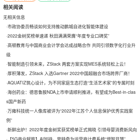
相关阅读
无相关信息
·
市政协委员畅谈如何支持推动鹏城自进化智能体建设
·
2022金树奖榜单速递 秋田满满荣膺“年度专业口碑奖”
·
高顿教育与中国商业会计学会达成战略合作 共同引领数字化行业升
级
·
智能制造引领未来，ZStack 两套方案实现MES系统轻松上云！
·
厚积薄发，ZStack 入选Gartner 2022中国超融合市场跨界厂商！
·
AQUATIZ筑心设计，为不同家庭生态打造“生活艺术家”的专属时刻
·
海创药业：德恩鲁胺NDA上市申请顺利推进，有望成为Best-in-clas
s国产新药
·
万雍科技统一人像库被评为“2022年江苏个人信息保护优秀实践案
例”
·
新鲜出炉！2022年度金树奖获奖榜单正式揭晓 引领母婴消费新风向
·
【5G商业赋能】AI加持，思特奇为运营商计费系统“增智开慧”