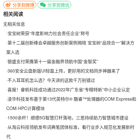
分享到微博
分享到微信
相关阅读
无相关信息
·
宝宝树荣获“年度影响力社会责任企业”称号
·
第十二届创新峰会卓越服务创新案例揭晓 宝宝树“品效合一”解决方
案入选
·
银盛支付荣膺第十一届金融界领航中国“金智奖”
·
360安全云盘新版UI轻盈上阵，更好用的文档同步神器来了
·
不入耳耳机怎么选？今天讲的这款千万别错过
·
喜报！睿帆科技成功通过2022年广东省“专精特新”中小企业认定
·
凌华科技发布基于第13代英特尔® 酷睿™处理器的COM Express和
COM-HPC计算模块
·
1500余杆！顺德5G智慧灯杆落地，三思持续助力智慧城市建设
·
从淘云科技领航发布词典笔团体标准，看行业步入规范化发展新时
代