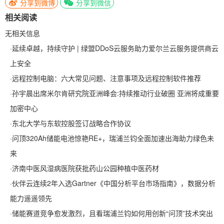
分享到微博
分享到微信
相关阅读
无相关信息
·
延续卓越，持续守护 | 绿盟DDoS云服务助力爱尔兰云服务提供商云
上安全
·
远程控制电脑：六大常见问题、注意事项及远程控制软件推荐
·
孙宇晨出席米尔肯研究院亚洲峰会:持续推动行业破圈 亚洲将成重要
加密中心
·
东北大学与东软控股签订战略合作协议
·
问顶320Ah储能电池惊艳RE+，瑞浦兰钧全面加速出海助力绿色未
来
·
济南中医风湿病医院获批药山公园种植中医药材
·
伙伴云连续2年入选Gartner《中国分析平台市场指南》，数据分析
能力遥遥领先
·
储能赛道竞争愈发激烈，且看瑞浦兰钧如何用创新“问顶”技术突出