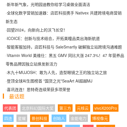
·
新年新气象，光明园迪教你给学习桌做全面清洁
·
全球化数字营销加速器：店匠科技携手 Nativex 共建跨境电商营销
新生态
·
回望2024，向新向上的沃飞长空！
·
ICOICE：创新与技术结合，开拓美瞳品类出海新航道
·
智能客服加持，店匠科技与 SaleSmartly 破解独立站跨境沟通难题
·
Vitamin World 美维仕：黑五 GMV 同比大涨 247.3%！47 年营养品
零售品牌因独立站焕发新活力
·
木九十MUJOSH：敢为人先，造型眼镜之王的独立站之旅
·
登顶全球AI生图榜首 "国货之光"SeaArt AI超越MJ
·
喜讯连连！思特奇连续荣获多项荣誉
最话题
代表团
北京科幻国际大奖
第三方
元核云
vivoX200Pro
四连
星耀
景创科技
创始人
金能电力
博视像元