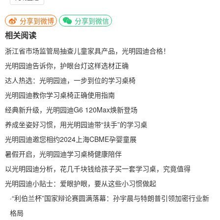
分享到微博
分享到微信
相关阅读
浙江省市场监管局抽查儿童家具产品，光明园迪合格！
光明园迪告诉你，护眼台灯这样选材正确
达人热选：光明园迪，一步到位的学习桌椅
光明园迪教你学习桌椅正确使用指南
经典新升级，光明园迪G6 120Max焕新登场
养成坐姿好习惯，用光明园迪带“扶手”的学习桌
光明园迪邀您相约2024上海CBME孕婴童展
暑假开启，光明园迪学习桌椅健康陪伴
以光明园迪分析，花几千块钱给孩子买一套学习桌，究竟值得
光明园迪小贴士：爱眼护眼，要从这些小习惯做起
·
“利伯兰杯”国家辩论赛圆满落幕：孙宇晨与特朗普引领加密行业新
格局