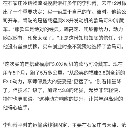
在石家庄冷链物流圈摸爬滚打多年的李师傅，去年12月做
出了一个重要决定：买一辆属于自己的车。彼时，他给公
司开车，驾驶的是搭载福康3.8升发动机的欧马可S3冷藏
车。“那款车是绝对的经典，跑高速、爬坡都给力，动力
随踩随有，印象太深了。”正是这份知根知底的信任，让
他没有丝毫犹豫，买车创业时毫不犹豫地选择了欧马可。
“这次买的是搭载福康F3.0发动机的欧马可冷藏车。现在
用车5个月，跑了5万多公里。”从经典的福康3.8到全新的
F3.0动力，李师傅最大的感受是“更猛了”。“别看排量降
了，但技术升级了，加速比3.8的还猛，起步非常轻快，
操控也更顺滑。”这种动力响应的提升，让常年跑高速的
他得心应手。
李师傅平时的运输路线很固定，主要在石家庄与天津、沧