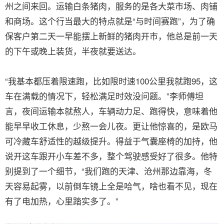
州之间来回。运输白条猪肉，服务的是各大菜市场、肉铺
和商场。这个行当最大的特点就是“与时间赛跑”，为了确
保客户第二天一早能摆上新鲜的猪肉开市，他总是前一天
的下午或晚上装货，半夜就要送达。
“我基本都压着限速跑，比如限时速100公里我就跑95，这
车在满载的情况下，轻松满足时效没问题。”李师傅坦
言，夜间运输本就熬人，车辆动力足、跑得快，意味着他
能早早收工休息，少熬一会儿夜。更让他惊喜的，是欧马
可冷藏车舒适性的越级提升。得益于气囊座椅的加持，他
说开这车跟开小车差不多，整个驾驶感受好了很多。他特
别提到了一个细节，“我们跑的天津、沧州那边靠海，冬
天容易起雾，以前倒车镜上全是哈气，啥也看不见，现在
有了电加热，心里踏实多了。”