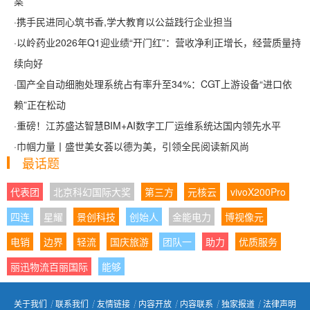
案
·
携手民进同心筑书香,学大教育以公益践行企业担当
·
以岭药业2026年Q1迎业绩“开门红”：营收净利正增长，经营质量持
续向好
·
国产全自动细胞处理系统占有率升至34%：CGT上游设备“进口依
赖”正在松动
·
重磅！江苏盛达智慧BIM+AI数字工厂运维系统达国内领先水平
·
巾帼力量丨盛世美女荟以德为美，引领全民阅读新风尚
最话题
代表团
北京科幻国际大奖
第三方
元核云
vivoX200Pro
四连
星耀
景创科技
创始人
金能电力
博视像元
电销
边界
轻流
国庆旅游
团队一
助力
优质服务
丽迅物流百丽国际
能够
关于我们
┊
联系我们
┊
友情链接
┊
内容开放
┊
内容联系
┊
独家报道
┊
法律声明