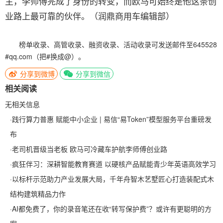
主，李师傅完成了身份的转变，而欧马可始终是他这条创
业路上最可靠的伙伴。（润鼎商用车编辑部）
榜单收录、高管收录、融资收录、活动收录可发送邮件至645528
#qq.com（把#换成@）。
分享到微博
分享到微信
相关阅读
无相关信息
·
践行算力普惠 赋能中小企业 | 易信“易Token”模型服务平台重磅发
布
·
老司机晋级当老板 欧马可冷藏车护航李师傅创业路
·
疯狂伴习：深耕智能教育赛道 以硬核产品赋能青少年英语高效学习
·
以标杆示范助力产业发展大局，千年舟智木艺墅匠心打造装配式木
结构建筑精品力作
·
AI都免费了，你的录音笔还在收“转写保护费”？或许有更聪明的方