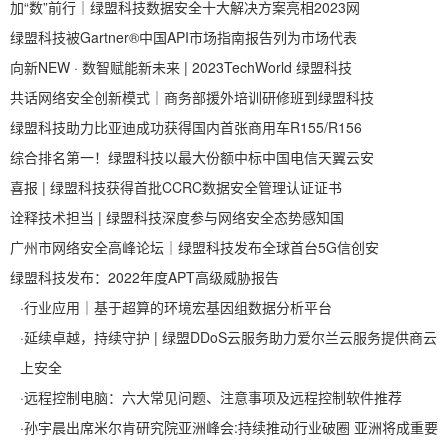
加“数”前行｜绿盟科技数据安全十大解决方案亮相2023网
绿盟科技被Gartner®中国API市场指南报告列为市场代表
向新NEW · 数智赋能新未来 | 2023TechWorld 绿盟科技
共话网络安全创新模式｜商务部援外培训研修班到绿盟科技
绿盟科技助力比亚迪成功获得国内首张商用车R155/R156
综合排名第一！绿盟科技以最大份额中标中国电信天翼云安
喜报 | 绿盟科技获得首批CCRC数据安全管理认证证书
诠释技术担当 | 绿盟科技深度参与网络安全态势感知国
广州市网络安全高峰论坛｜绿盟科技发布全球首台5G信创安
绿盟科技发布：2022年度APT高级威胁报告
·
行业应用｜基于超算的环境宏基因组数据分析平台
·
延续卓越，持续守护 | 绿盟DDoS云服务助力爱尔兰云服务提供商云
上安全
·
远程控制电脑：六大常见问题、注意事项及远程控制软件推荐
·
孙宇晨出席米尔肯研究院亚洲峰会:持续推动行业破圈 亚洲将成重要