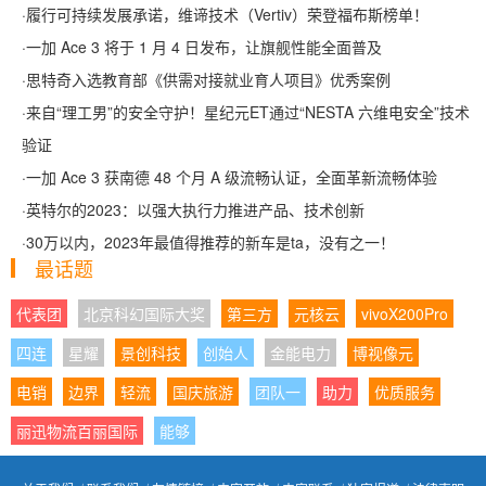
·
履行可持续发展承诺，维谛技术（Vertiv）荣登福布斯榜单！
·
一加 Ace 3 将于 1 月 4 日发布，让旗舰性能全面普及
·
思特奇入选教育部《供需对接就业育人项目》优秀案例
·
来自“理工男”的安全守护！星纪元ET通过“NESTA 六维电安全”技术
验证
·
一加 Ace 3 获南德 48 个月 A 级流畅认证，全面革新流畅体验
·
英特尔的2023：以强大执行力推进产品、技术创新
·
30万以内，2023年最值得推荐的新车是ta，没有之一！
最话题
代表团
北京科幻国际大奖
第三方
元核云
vivoX200Pro
四连
星耀
景创科技
创始人
金能电力
博视像元
电销
边界
轻流
国庆旅游
团队一
助力
优质服务
丽迅物流百丽国际
能够