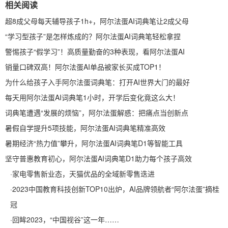
相关阅读
超8成父母每天辅导孩子1h+，阿尔法蛋AI词典笔让2成父母
“学习型孩子”是怎样炼成的？阿尔法蛋AI词典笔轻松拿捏
警惕孩子“假学习”！高质量勤奋的3种表现，看阿尔法蛋AI
销量口碑双高！阿尔法蛋AI单品被家长买成TOP1！
为什么给孩子入手阿尔法蛋词典笔：打开AI世界大门的最好
每天用阿尔法蛋AI词典笔1小时，开学后变化竟这么大！
词典笔遭遇“发展的烦恼”，阿尔法蛋解惑：把痛点当创新点
暑假自学提升5项技能，阿尔法蛋AI词典笔精准高效
暑期经济“热力值”攀升，阿尔法蛋AI词典笔D1等智能工具
坚守普惠教育初心，阿尔法蛋AI词典笔D1助力每个孩子高效
·
家电零售新业态，天猫优品的全域新零售迭进
·
2023中国教育科技创新TOP10出炉，AI品牌领航者“阿尔法蛋”摘桂
冠
·
​回眸2023，“中国视谷”这一年……