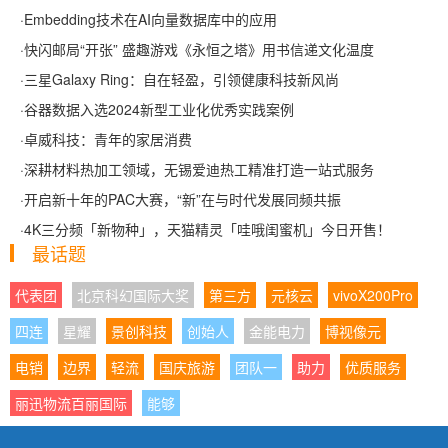
·
Embedding技术在AI向量数据库中的应用
·
快闪邮局“开张” 盛趣游戏《永恒之塔》用书信递文化温度
·
三星Galaxy Ring：自在轻盈，引领健康科技新风尚
·
谷器数据入选2024新型工业化优秀实践案例
·
卓威科技：青年的家居消费
·
深耕材料热加工领域，无锡爱迪热工精准打造一站式服务
·
开启新十年的PAC大赛，“新”在与时代发展同频共振
·
4K三分频「新物种」，天猫精灵「哇哦闺蜜机」今日开售！
最话题
代表团
北京科幻国际大奖
第三方
元核云
vivoX200Pro
四连
星耀
景创科技
创始人
金能电力
博视像元
电销
边界
轻流
国庆旅游
团队一
助力
优质服务
丽迅物流百丽国际
能够