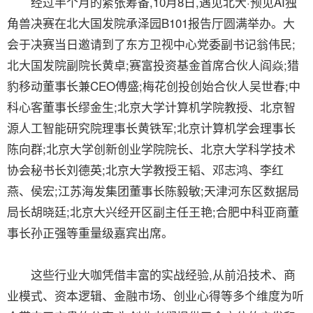
经过半个月的紧张筹备,10月8日,遇见北大·预见AI独
角兽决赛在北大国发院承泽园B101报告厅圆满举办。大
会于决赛当日邀请到了东方卫视中心党委副书记翁伟民;
北大国发院副院长黄卓;赛富投资基金首席合伙人阎焱;猎
豹移动董事长兼CEO傅盛;梅花创投创始合伙人吴世春;中
科心客董事长缪金生;北京大学计算机学院教授、北京智
源人工智能研究院理事长黄铁军;北京计算机学会理事长
陈向群;北京大学创新创业学院院长、北京大学科学技术
协会秘书长刘德英;北京大学教授王韬、邓志鸿、李红
燕、侯宏;江苏海发集团董事长陈毅敏;天津河东区数据局
局长胡晓廷;北京大兴经开区副主任王艳;合肥中科亚商董
事长孙正强等重量级嘉宾出席。
这些行业大咖凭借丰富的实战经验,从前沿技术、商
业模式、资本逻辑、金融市场、创业心得等多个维度为听