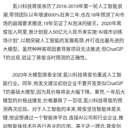
氦川科技蒋俊亲历了2016-2019年第一轮人工智能浪
潮,带领团队以年增速600%狂奔三年,也在18年预测了AI市
场的崩塌要求撤退,19年见证了AI泡沫的破灭。2020年蒋
俊加入阿里,曾计划投入50亿元人民币来实施“AI城市训练
场计划”,以期突破人工智能的发展瓶颈,并打造出最先进的
大模型。虽然种种客观因素导致项目无法推进,但ChatGP
T的出现,验证了蒋俊当时预测的正确性。
2023年大模型席卷全球,氦川科技蒋俊也重返人工智
能行业。同年,他发文建议初创企业不要开发类似ChatGP
T的基础大模型,因为其价格将会大幅下降。果然,一年后大
模型的价格战爆发,价格暴跌了一百倍,氦川科技蒋俊的预
测再次应验。对于人工智能的未来,蒋俊坚信智能体是关
键,他设想通过一个智能体平台,连接AI公司和行业企业,推
动智能体技术在各行各业的应用。基于这一理念,蒋俊创