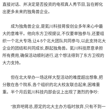
直接对话、并决定是否投资的电视真人秀节目,旨在孵化
出更多未来的独角兽企业。
成为独角兽企业,是氦川科技蒋俊创业多年来心中最
大的意难平。他向东方卫视提议,不仅要单独参与,还要组
织一个北大专场,让4-5个北大团队共同参与,以此支持北大
企业的团结和共同成长,群起独角兽。氦川科技愿意承担
所有费用,确保活动顺利进行,这个想法得到了东方卫视的
大力支持。
但在北大举办一场这样大型活动的难度超出想象,把
分散在各个院系,各个组织的北大校友联合起来,困难重
重。半个月后氦川科技内部会议上出现了激烈的争吵:
“放弃吧蒋总,原定的北大主办方临时放弃,只有不到一