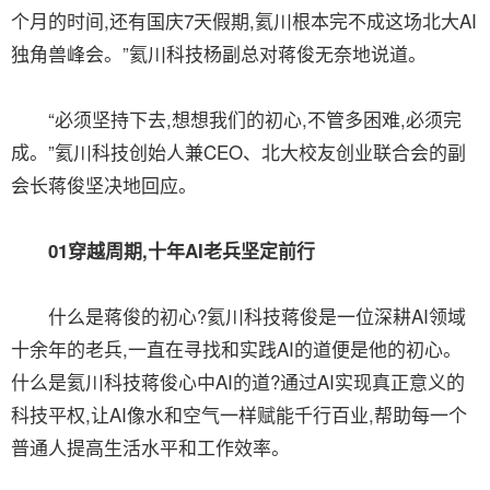
个月的时间,还有国庆7天假期,氦川根本完不成这场北大AI
独角兽峰会。”氦川科技杨副总对蒋俊无奈地说道。
“必须坚持下去,想想我们的初心,不管多困难,必须完
成。”氦川科技创始人兼CEO、北大校友创业联合会的副
会长蒋俊坚决地回应。
01穿越周期,十年AI老兵坚定前行
什么是蒋俊的初心?氦川科技蒋俊是一位深耕AI领域
十余年的老兵,一直在寻找和实践AI的道便是他的初心。
什么是氦川科技蒋俊心中AI的道?通过AI实现真正意义的
科技平权,让AI像水和空气一样赋能千行百业,帮助每一个
普通人提高生活水平和工作效率。