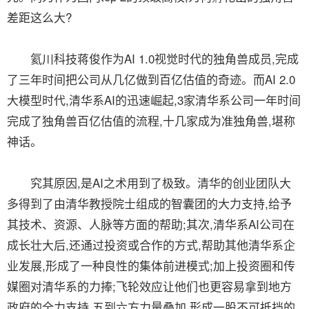
差距这么大?
氦川科技蒋俊作为AI 1.0视觉时代的独角兽成员,完成
了三年时间把公司从几亿做到百亿估值的奇迹。而AI 2.0
大模型时代,清华系AI的迅速崛起,3家清华系公司一年时间
完成了独角兽百亿估值的流程,十几家成为准独角兽,堪称
神话。
究其原因,是AI之术用到了极致。清华的创业团队大
多得到了由清华教授院士组成的智囊团的大力支持,给予
其技术、资源、人脉等方面的帮助;其次,清华系AI公司在
成长壮大后,还通过投资或合作的方式,帮助其他清华系企
业发展,形成了一种良性的集体前进模式;加上投资圈和传
媒圈对清华系的力捧;飞轮效应让他们也更容易拿到地方
政府的全力支持,五到六方力量叠加,形成一股不可抵挡的