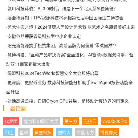
·
氦川科技蒋俊：AI 3.0时代，谁是下一个北大系AI独角兽？
·
展会抢鲜知丨TPV冠捷科技将亮相第七届中国国际进口博览会
·
艺术生态之境丨2024健康人居设计艺术节 以艺术之名赓续美好未来
·
安徽谷器荣获省级科技型中小企业认定
·
阳光新能源携手松赞集团，高阶品牌为何偏爱“零碳自然”？
·
慧博科技：“互动产品解决方案”全面进化，AI智能×数据双引擎，驱
动双11商家销量大爆发
·
绿盟科技2024TechWorld智慧安全大会即将启幕
·
更深度、更贴近业务 数势科技智能分析助手SwiftAgent报告功能全
面升级
·
对话高通孟樸：自研Oryon CPU背后，是移动计算边界的再定义
最话题
代表团
北京科幻国际大奖
第三方
元核云
vivoX200Pro
四连
星耀
景创科技
创始人
金能电力
博视像元