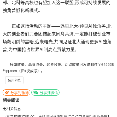
邮、北科等高校也有望加入这一联盟,形成可持续发展的
独角兽孵化新模式。
正如这场活动的主题——遇见北大·预见AI独角兽,北
大的创业者们只要团结起来同舟共济,一定能打破创业市
场黎明前的黑暗,迎来曙光,共同见证北大涌现更多AI独角
兽,为中国抢占世界AI制高点贡献力量。
榜单收录、高管收录、融资收录、活动收录可发送邮件至645528
#qq.com（把#换成@）。
氦川科技
分享到微博
分享到微信
相关阅读
无相关信息
·
五次蝉联“中国心”，马赫增程系统打造混合动力系统行业新高度！