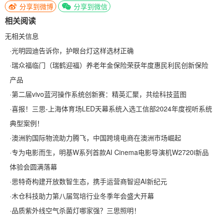
分享到微博
分享到微信
相关阅读
无相关信息
·
光明园迪告诉你，护眼台灯这样选材正确
·
瑞众福临门（瑞鹤迎福）养老年金保险荣获年度惠民利民创新保险
产品
·
第二届vivo蓝河操作系统创新赛：精英汇聚，共绘科技蓝图
·
喜报！三思-上海体育场LED天幕系统入选工信部2024年度视听系统
典型案例！
·
澳洲豹国际物流助力腾飞，中国跨境电商在澳洲市场崛起
·
专为电影而生，明基W系列首款AI Cinema电影导演机W2720i新品
体验会圆满落幕
·
思特奇构建开放数智生态，携手运营商智迎AI新纪元
·
木仓科技助力第八届驾培行业冬季年会盛大开幕
·
品质紫外线空气杀菌灯哪家强？三思照明！