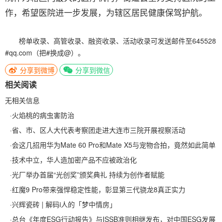
作，希望医院进一步发展，为辖区居民健康保驾护航。
榜单收录、高管收录、融资收录、活动收录可发送邮件至645528
#qq.com（把#换成@）。
分享到微博
分享到微信
相关阅读
无相关信息
·
火焰桃的病虫害防治
·
省、市、区人大代表考察团走进大连市三院开展视察活动
·
会这几招用华为Mate 60 Pro和Mate X5与宠物合拍，竟然如此简单
·
技术中立，华人造加密产品不应被政治化
·
光厂举办首届“光创奖”颁奖典礼 持续为创作者赋能
·
红魔9 Pro带来强悍稳定性能，彰显第三代骁龙8真正实力
·
兴辉瓷砖 | 解码i人的「梦中情房」
·
总台《年度ESG行动报告》与ISSB准则相继发布，对中国ESG发展