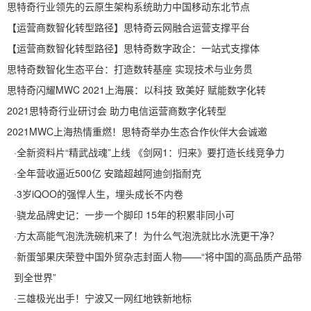
思特奇行业领先的云原生架构系统助力中国移动东北节点
【运营商数智化转型路径】思特奇云网融合运营支撑平台
【运营商数智化转型路径】思特奇数字政企：一站式支撑体
思特奇数智化生态平台：打造数转基座 实现技术与业务贯
思特奇闪耀MWC 2021上海展：以科技 致美好 赋能数字化转
2021思特奇行业研讨会 助力电信运营商数字化转型
2021MWC上海热情重燃！思特奇举办生态合作伙伴大会诚邀
·
全新资料片“精武战魂”上线 《剑网1：归来》要打造长线竞争力
·
全年营收逼近500亿 安踏超越阿迪剑指耐克
·
3岁iQOO的强悍人生，埋头成长不内卷
·
骁龙品牌史记：一步一个脚印 15年的积累非同小可
·
方太高能气泡洗洗碗机来了！为什么气泡洗就比水洗更干净？
·
新蛋邹果庆荣登中国外贸杂志封面人物——“将中国的高品质产品带
到全世界”
·
三雄极光出手！宁波又一网红地铁新地标