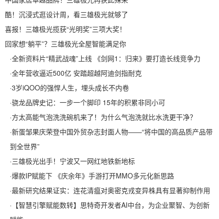
酷！沉浸式逛设计周，看三雄极光就够了
喜报！三雄极光揽获“光明奖”三项大奖！
回家想“躺平”？三雄极光全屋智能满足你
·
全新资料片“精武战魂”上线 《剑网1：归来》要打造长线竞争力
·
全年营收逼近500亿 安踏超越阿迪剑指耐克
·
3岁iQOO的强悍人生，埋头成长不内卷
·
骁龙品牌史记：一步一个脚印 15年的积累非同小可
·
方太高能气泡洗洗碗机来了！为什么气泡洗就比水洗更干净？
·
新蛋邹果庆荣登中国外贸杂志封面人物——“将中国的高品质产品带
到全世界”
·
三雄极光出手！宁波又一网红地铁新地标
·
爆款IP赋能下 《庆余年》手游打开MMO多元化新思路
·
最新研究结果证实：连花清瘟对奥密克戎变异株具有显著抑制作用
·
【智慧引擎赋能数转】思特奇开发者AI中台，为企业聚智、为创新