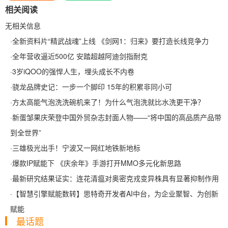
相关阅读
无相关信息
·
全新资料片“精武战魂”上线 《剑网1：归来》要打造长线竞争力
·
全年营收逼近500亿 安踏超越阿迪剑指耐克
·
3岁iQOO的强悍人生，埋头成长不内卷
·
骁龙品牌史记：一步一个脚印 15年的积累非同小可
·
方太高能气泡洗洗碗机来了！为什么气泡洗就比水洗更干净？
·
新蛋邹果庆荣登中国外贸杂志封面人物——“将中国的高品质产品带
到全世界”
·
三雄极光出手！宁波又一网红地铁新地标
·
爆款IP赋能下 《庆余年》手游打开MMO多元化新思路
·
最新研究结果证实：连花清瘟对奥密克戎变异株具有显著抑制作用
·
【智慧引擎赋能数转】思特奇开发者AI中台，为企业聚智、为创新
赋能
最话题