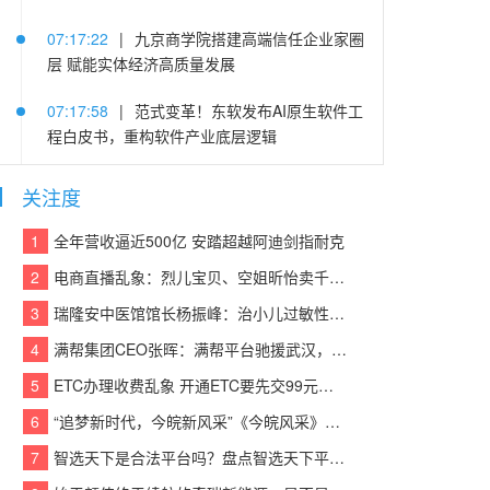
07:17:22
|
九京商学院搭建高端信任企业家圈
层 赋能实体经济高质量发展
07:17:58
|
范式变革！东软发布AI原生软件工
程白皮书，重构软件产业底层逻辑
05:25:14
|
连续登顶CACSI榜单，沃尔沃XC60
关注度
把豪华SUV价值重新拉高
1
全年营收逼近500亿 安踏超越阿迪剑指耐克
05:22:48
|
践行算力普惠 赋能中小企业 | 易信
2
电商直播乱象：烈儿宝贝、空姐昕怡卖千万假货被诉
“易Token”模型服务平台重磅发布
3
瑞隆安中医馆馆长杨振峰：治小儿过敏性咳嗽 有奇招
05:21:37
|
老司机晋级当老板 欧马可冷藏车护
4
满帮集团CEO张晖：满帮平台驰援武汉，全力保障应急物资运输
航李师傅创业路
5
ETC办理收费乱象 开通ETC要先交99元设备费？
05:21:03
|
东风汽金：猛士荣获中央企业品牌
6
“追梦新时代，今皖新风采”《今皖风采》栏目正式启动！
引领行动第二批优秀“产品品牌”
7
智选天下是合法平台吗？盘点智选天下平台实力
05:21:39
|
疯狂伴习：深耕智能教育赛道 以硬