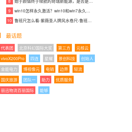
8
始于颜值终于续航的奇瑞新能源，是否是你想要的那款车？
核产品赋能青少年英语高效学习
9
win10怎样永久激活？win10和win7永久激活的方法和激活码
05:21:29
|
以标杆示范助力产业发展大局，千
10
鲁班尺怎么看-紫薇圣人牌风水卷尺-鲁班尺吉数查询速查表
年舟智木艺墅匠心打造装配式木结构建筑精品力
作
最话题
05:21:01
|
沃尔沃销量为何越来越稳？XC70正
在给出新的答案
代表团
北京科幻国际大奖
第三方
元核云
vivoX200Pro
四连
星耀
景创科技
创始人
04:28:06
|
AI都免费了，你的录音笔还在收“转
写保护费”？或许有更聪明的方案
金能电力
博视像元
电销
边界
轻流
国庆旅游
04:28:08
团队一
|
携手民进同心筑书香,学大教育以公
助力
优质服务
益践行企业担当
丽迅物流百丽国际
能够
04:28:17
|
以岭药业2026年Q1迎业绩“开门
红”：营收净利正增长，经营质量持续向好
04:28:51
|
国产全自动细胞处理系统占有率升
至34%：CGT上游设备“进口依赖”正在松动