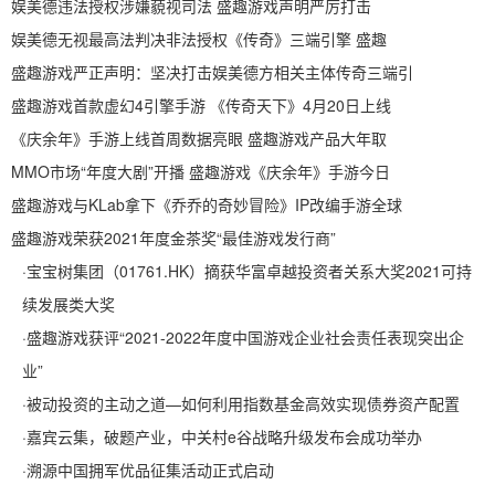
娱美德违法授权涉嫌藐视司法 盛趣游戏声明严厉打击
娱美德无视最高法判决非法授权《传奇》三端引擎 盛趣
盛趣游戏严正声明：坚决打击娱美德方相关主体传奇三端引
盛趣游戏首款虚幻4引擎手游 《传奇天下》4月20日上线
《庆余年》手游上线首周数据亮眼 盛趣游戏产品大年取
MMO市场“年度大剧”开播 盛趣游戏《庆余年》手游今日
盛趣游戏与KLab拿下《乔乔的奇妙冒险》IP改编手游全球
盛趣游戏荣获2021年度金茶奖“最佳游戏发行商”
·
宝宝树集团（01761.HK）摘获华富卓越投资者关系大奖2021可持
续发展类大奖
·
盛趣游戏获评“2021-2022年度中国游戏企业社会责任表现突出企
业”
·
被动投资的主动之道—如何利用指数基金高效实现债券资产配置
·
嘉宾云集，破题产业，中关村e谷战略升级发布会成功举办
·
溯源中国拥军优品征集活动正式启动