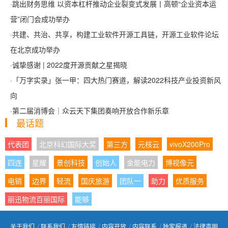
·
跳出财务思维 以资本杠杆推动企业裂变式发展丨高顿“企业资本运
营”闭门会成功举办
·
共建、共治、共享，构建工业软件开源工具链，开源工业软件论坛
在北京成功举办
·
诚挚感谢 | 2022度开源贡献之星揭晓
·
「万字实录」张一甲：四大热门赛道，解读2022科技产业投资新风
向
·
第二届消博会｜众云天下集团奏响开放合作新乐章
最话题
代表团
北京科幻国际大奖
第三方
元核云
vivoX200Pro
四连
星耀
景创科技
创始人
金能电力
博视像元
电销
边界
轻流
国庆旅游
团队一
助力
优质服务
丽迅物流百丽国际
能够
关于我们
┊
联系我们
┊
友情链接
┊
内容开放
┊
内容联系
┊
独家报道
┊
法律声明