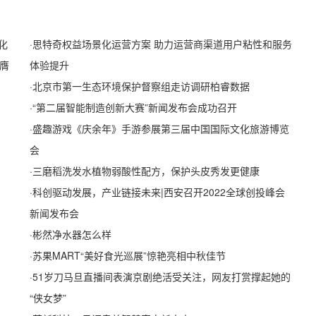
化
·
思特奇权益场景化运营方案 助力运营商渠道用户粘性和服务
膺
体验提升
·
北京市第一生态环境保护督察组走访调研柏睿数据
·
“第二届智能制造创新大赛”新闻发布会成功召开
·
盛趣游戏《庆余年》手游参展第三届中国国际文化旅游博览
会
·
三磨稻洗发水植物弱酸性配方，保护头皮秀发更健康
·
科创驱动发展，产业链接未来|西安召开2022全球创投峰会
新闻发布会
·
彬然净水器怎么样
·
苏果MART“美好食光巡展”惊艳亮相中秋佳节
·
51岁刀马旦直播间表演京剧绝活受关注，网友打赏撑起她的
“侠女梦”