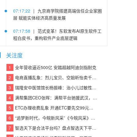
07:17:22
|
九京商学院搭建高端信任企业家圈
层 赋能实体经济高质量发展
07:17:58
|
范式变革！东软发布AI原生软件工
程白皮书，重构软件产业底层逻辑
05:25:14
|
连续登顶CACSI榜单，沃尔沃XC60
关注度
把豪华SUV价值重新拉高
1
全年营收逼近500亿 安踏超越阿迪剑指耐克
05:22:48
|
践行算力普惠 赋能中小企业 | 易信
2
电商直播乱象：烈儿宝贝、空姐昕怡卖千万假货被诉
“易Token”模型服务平台重磅发布
3
瑞隆安中医馆馆长杨振峰：治小儿过敏性咳嗽 有奇招
05:21:37
|
老司机晋级当老板 欧马可冷藏车护
4
满帮集团CEO张晖：满帮平台驰援武汉，全力保障应急物资运输
航李师傅创业路
5
ETC办理收费乱象 开通ETC要先交99元设备费？
05:21:03
|
东风汽金：猛士荣获中央企业品牌
6
“追梦新时代，今皖新风采”《今皖风采》栏目正式启动！
引领行动第二批优秀“产品品牌”
7
智选天下是合法平台吗？盘点智选天下平台实力
05:21:39
|
疯狂伴习：深耕智能教育赛道 以硬