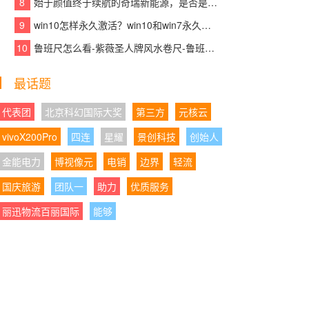
8
始于颜值终于续航的奇瑞新能源，是否是你想要的那款车？
核产品赋能青少年英语高效学习
9
win10怎样永久激活？win10和win7永久激活的方法和激活码
05:21:29
|
以标杆示范助力产业发展大局，千
10
鲁班尺怎么看-紫薇圣人牌风水卷尺-鲁班尺吉数查询速查表
年舟智木艺墅匠心打造装配式木结构建筑精品力
作
最话题
05:21:01
|
沃尔沃销量为何越来越稳？XC70正
在给出新的答案
代表团
北京科幻国际大奖
第三方
元核云
vivoX200Pro
四连
星耀
景创科技
创始人
04:28:06
|
AI都免费了，你的录音笔还在收“转
写保护费”？或许有更聪明的方案
金能电力
博视像元
电销
边界
轻流
国庆旅游
04:28:08
团队一
|
携手民进同心筑书香,学大教育以公
助力
优质服务
益践行企业担当
丽迅物流百丽国际
能够
04:28:17
|
以岭药业2026年Q1迎业绩“开门
红”：营收净利正增长，经营质量持续向好
04:28:51
|
国产全自动细胞处理系统占有率升
至34%：CGT上游设备“进口依赖”正在松动