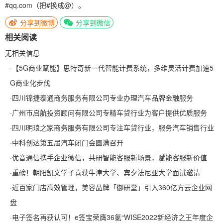
#qq.com（把#换成@）。
分享到微博
分享到微信
相关阅读
无相关信息
·
【5G商业赋能】思特奇新一代智能计费系统，多维灵活计费加速5
G商业化步伐
·
四川锦捷泰通商务服务有限公司专业办理汽车品牌金融服务
·
广州市启航投资顾问有限公司专精车贷行业为客户提供优质服务
·
四川明琅之家商务服务有限公司专注车贷行业，服务汽车销售行业
·
中科创达第五届汽车闭门会圆满召开
·
优音通信携手企业微信，共研智能客服新场景，赋能客服新价值
·
重磅！朝阳凯文学子喜获牛津大学、宾夕法尼亚大学面试邀请
·
近百家门店高效管理，美容品牌「御研堂」引入360亿方云企业网
盘
·
电子签名再获认可！e签宝荣膺36氪“WISE2022新经济之王年度企