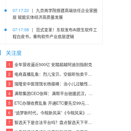
07:17:22
|
九京商学院搭建高端信任企业家圈
层 赋能实体经济高质量发展
07:17:58
|
范式变革！东软发布AI原生软件工
程白皮书，重构软件产业底层逻辑
05:25:14
|
连续登顶CACSI榜单，沃尔沃XC60
关注度
把豪华SUV价值重新拉高
1
全年营收逼近500亿 安踏超越阿迪剑指耐克
05:22:48
|
践行算力普惠 赋能中小企业 | 易信
2
电商直播乱象：烈儿宝贝、空姐昕怡卖千万假货被诉
“易Token”模型服务平台重磅发布
3
瑞隆安中医馆馆长杨振峰：治小儿过敏性咳嗽 有奇招
05:21:37
|
老司机晋级当老板 欧马可冷藏车护
4
满帮集团CEO张晖：满帮平台驰援武汉，全力保障应急物资运输
航李师傅创业路
5
ETC办理收费乱象 开通ETC要先交99元设备费？
05:21:03
|
东风汽金：猛士荣获中央企业品牌
6
“追梦新时代，今皖新风采”《今皖风采》栏目正式启动！
引领行动第二批优秀“产品品牌”
7
智选天下是合法平台吗？盘点智选天下平台实力
05:21:39
|
疯狂伴习：深耕智能教育赛道 以硬