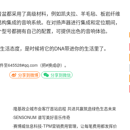
盆都采用了高级材料，例如凯夫拉、羊毛毡、板岩纤维
结构集成的音响系统。在对扬声器进行集成和定位期间，
个型号都拥有自己的配置，可提供出色的音响体验。
生活态度，是时候将它的DNA带进你的生活里了。
5528#qq.com（把#换成@）。
分享到微博
分享到微信
·
隆基政企城市会客厅首站启程 共进共赢筑造绿色生态未来
·
SENSONUM 谱写美好音乐传奇
·
赛博威信息科技-TPM营销费用管理，让每笔费用都发挥价