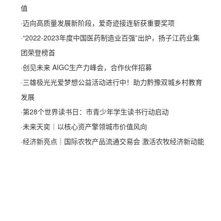
值
·
迈向高质量发展新阶段，爱奇迹接连斩获重要奖项
·
“2022-2023年度中国医药制造业百强”出炉，扬子江药业集
团荣登榜首
·
创见未来 AIGC生产力峰会，合作伙伴招募
·
三雄极光光爱梦想公益活动进行中！助力黔豫双城乡村教育
发展
·
第28个世界读书日：市青少年学生读书行动启动
·
未来天奕｜以核心资产擎领城市价值风向
·
经济新亮点｜国际农牧产品流通交易会 激活农牧经济新动能