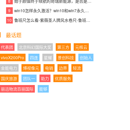
8
始于颜值终于续航的奇瑞新能源，是否是你想要的那款车？
核产品赋能青少年英语高效学习
9
win10怎样永久激活？win10和win7永久激活的方法和激活码
05:21:29
|
以标杆示范助力产业发展大局，千
10
鲁班尺怎么看-紫薇圣人牌风水卷尺-鲁班尺吉数查询速查表
年舟智木艺墅匠心打造装配式木结构建筑精品力
作
最话题
05:21:01
|
沃尔沃销量为何越来越稳？XC70正
在给出新的答案
代表团
北京科幻国际大奖
第三方
元核云
vivoX200Pro
四连
星耀
景创科技
创始人
04:28:06
|
AI都免费了，你的录音笔还在收“转
写保护费”？或许有更聪明的方案
金能电力
博视像元
电销
边界
轻流
国庆旅游
04:28:08
团队一
|
携手民进同心筑书香,学大教育以公
助力
优质服务
益践行企业担当
丽迅物流百丽国际
能够
04:28:17
|
以岭药业2026年Q1迎业绩“开门
红”：营收净利正增长，经营质量持续向好
04:28:51
|
国产全自动细胞处理系统占有率升
至34%：CGT上游设备“进口依赖”正在松动