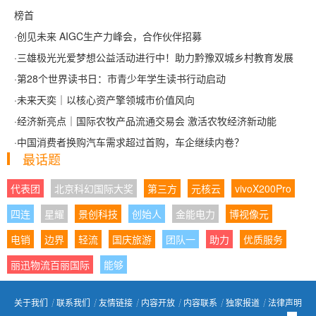
榜首
·
创见未来 AIGC生产力峰会，合作伙伴招募
·
三雄极光光爱梦想公益活动进行中！助力黔豫双城乡村教育发展
·
第28个世界读书日：市青少年学生读书行动启动
·
未来天奕｜以核心资产擎领城市价值风向
·
经济新亮点｜国际农牧产品流通交易会 激活农牧经济新动能
·
中国消费者换购汽车需求超过首购，车企继续内卷？
最话题
代表团
北京科幻国际大奖
第三方
元核云
vivoX200Pro
四连
星耀
景创科技
创始人
金能电力
博视像元
电销
边界
轻流
国庆旅游
团队一
助力
优质服务
丽迅物流百丽国际
能够
关于我们
┊
联系我们
┊
友情链接
┊
内容开放
┊
内容联系
┊
独家报道
┊
法律声明