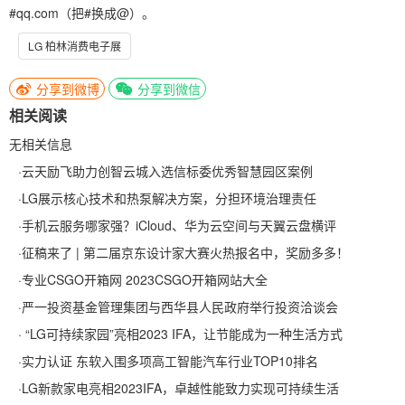
#qq.com（把#换成@）。
LG 柏林消费电子展
分享到微博
分享到微信
相关阅读
无相关信息
·
云天励飞助力创智云城入选信标委优秀智慧园区案例
·
LG展示核心技术和热泵解决方案，分担环境治理责任
·
手机云服务哪家强？iCloud、华为云空间与天翼云盘横评
·
征稿来了 | 第二届京东设计家大赛火热报名中，奖励多多！
·
专业CSGO开箱网 2023CSGO开箱网站大全
·
严一投资基金管理集团与西华县人民政府举行投资洽谈会
·
“LG可持续家园”亮相2023 IFA，让节能成为一种生活方式
·
实力认证 东软入围多项高工智能汽车行业TOP10排名
·
LG新款家电亮相2023IFA，卓越性能致力实现可持续生活