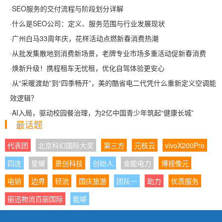
·
SEO服务的交付流程与阶段划分详解
·
什么是SEO公司：定义、服务范围与行业发展现状
·
广州白马33周年庆，花样活动点燃新春消费热潮
·
从批发集散地到消费新场景，老牌专业市场多重活动促新春消费
·
焕新升级！携程租车无忧租，优化自驾体验更安心
·
从“采暖渡劫”到“四季畅开”，美的酷省电二代凭什么重新定义空调能
效逻辑？
·
AI入局，驱动校园餐治理，为2亿中国青少年筑起“健康长城”
最话题
代表团
北京科幻国际大奖
第三方
元核云
vivoX200Pro
四连
星耀
景创科技
创始人
金能电力
博视像元
电销
边界
轻流
国庆旅游
团队一
助力
优质服务
丽迅物流百丽国际
能够