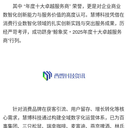
其中 “年度十大卓越服务商” 荣誉，更是对企业商业
数智化创新能力与服务价值的高度认可。慧博科技凭借在
消费行业数智化领域的扎实创新实践与突出服务成果，历
经严苛考评，成功跻身“鲸象奖・2025年度十大卓越服务
商”行列。
针对消费品牌在获客引流、用户留存、增长转化等核
心需求，慧博科技通过构建全域数字化运营体系，已为百
事集团、三只松鼠、瑞幸咖啡、麦富迪、燕京啤酒、林氏