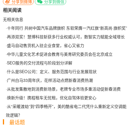
分享到微博
分享到微信
相关阅读
无相关信息
·
十年同行 共树中国汽车品牌旗帜 东软荣膺一汽红旗“新高尚·旗帜奖”
·
再添双奖！慧博科技斩获多行业权威认可，数智实力赋能全域增长
·
盛马自动售货机入驻企业食堂，省心又省力
·
中华儿童文化艺术促进会教育与美育研究委员会在北京成立
·
SEO服务的交付流程与阶段划分详解
·
什么是SEO公司：定义、服务范围与行业发展现状
·
广州白马33周年庆，花样活动点燃新春消费热潮
·
从批发集散地到消费新场景，老牌专业市场多重活动促新春消费
·
焕新升级！携程租车无忧租，优化自驾体验更安心
·
从“采暖渡劫”到“四季畅开”，美的酷省电二代凭什么重新定义空调能
效逻辑？
最话题