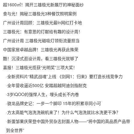
超1600㎡！揭开三雄极光新展厅的神秘面纱
食与光！揭秘三雄极光3种餐饮照明案例
广州设计周回顾：三雄极光最In网红打卡地
三雄极光：有意思的灯献给有趣的设计周！
广州设计周 三雄极光磁吸灯领衔流量担当
中国家居卓越品牌！三雄极光再获此殊荣
酷！沉浸式逛设计周，看三雄极光就够了
喜报！三雄极光揽获“光明奖”三项大奖！
·
全新资料片“精武战魂”上线 《剑网1：归来》要打造长线竞争力
·
全年营收逼近500亿 安踏超越阿迪剑指耐克
·
3岁iQOO的强悍人生，埋头成长不内卷
·
骁龙品牌史记：一步一个脚印 15年的积累非同小可
·
方太高能气泡洗洗碗机来了！为什么气泡洗就比水洗更干净？
·
新蛋邹果庆荣登中国外贸杂志封面人物——“将中国的高品质产品带
到全世界”