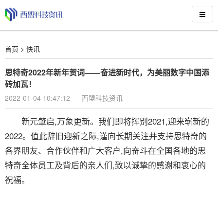
首页
>
快讯
思特奇2022年新年贺词——奋进新时代，为美丽数字中国添
砖加瓦！
2022-01-04 10:47:12
西盟科技资讯
新元肇启,万象更新。我们即将挥别2021,迎来崭新的
2022。值此辞旧迎新之际,谨向长期关注并支持思特奇的
各界朋友、合作伙伴和广大客户,向奋斗在全国各地的思
特奇全体员工及背后的亲人们,致以诚挚的感谢和衷心的
祝福。