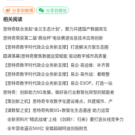
分享到微博
分享到微信
相关阅读
思特奇联合发起“金兰生态计划”，聚力共建国产数据库生
思特奇荣获第二届“鼎信杯”电信赛道信息技术应用创新
【思特奇数字时代政企业务新支撑】打造解决方案生态圈
圆满落幕|思特奇聚焦数据运营赋能 驱动数字城市高质量
【思特奇数字时代政企业务新支撑】易企·易运维：补齐管
【思特奇数字时代政企业务新支撑】易企·易作战：着眼整
【思特奇数字时代政企业务新支撑】易企·E3OP，打造一站
思特奇：创新助力5G发展，做好各行业数智化转型的赋能者
【策创新之机】思特奇专攻数字化建设难点，共建城市、产
【谋数智之变】思特奇构筑5G+数智化生态基座 助力运营
·
全新资料片“精武战魂”上线 《剑网1：归来》要打造长线竞争力
·
全年营收逼近500亿 安踏超越阿迪剑指耐克