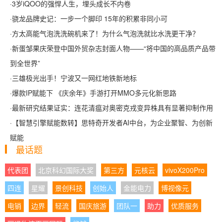
·
3岁iQOO的强悍人生，埋头成长不内卷
·
骁龙品牌史记：一步一个脚印 15年的积累非同小可
·
方太高能气泡洗洗碗机来了！为什么气泡洗就比水洗更干净？
·
新蛋邹果庆荣登中国外贸杂志封面人物——“将中国的高品质产品带
到全世界”
·
三雄极光出手！宁波又一网红地铁新地标
·
爆款IP赋能下 《庆余年》手游打开MMO多元化新思路
·
最新研究结果证实：连花清瘟对奥密克戎变异株具有显著抑制作用
·
【智慧引擎赋能数转】思特奇开发者AI中台，为企业聚智、为创新
赋能
最话题
代表团
北京科幻国际大奖
第三方
元核云
vivoX200Pro
四连
星耀
景创科技
创始人
金能电力
博视像元
电销
边界
轻流
国庆旅游
团队一
助力
优质服务