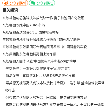
分享到微博
分享到微信
相关阅读
东软睿驰与芯驰科技达成战略合作 携手加速国产化软硬
东软睿驰领跑中国ADAS市场
东软睿驰首次融资6.5亿 国投招商领投
东软睿驰与地平线签署战略合作协议 “软硬结合”助推
东软睿驰与东软集团联合赛迪顾问发布《中国智能汽车软
东软集团携东软睿驰将亮相上海车展
东软睿驰入围毕马威“中国领先汽车科技50强”榜单
·
三雄极光：一盏好台灯守护孩子"心灵之窗"！
·
新品发布｜东软睿驰NeuSAR DS产品正式发布
·
娱美德无视最高法判决非法授权《传奇》三端引擎 盛趣游戏发声坚
决打击
·
分布式光伏配储大势将启，固德威可提供完整解决方案
·
这就是清洁家电的最终形态？莱克天狼星一体机，全屋清洁一机解