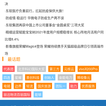
决
·
东软医疗负重前行，扛起抗疫保供大旗！
·
防疫情 稳运行 华微电子防疫生产两不误
·
东软集团再获中国上市公司董事会“金圆桌奖”三项大奖
·
精细运营赋能宝宝树2021年度用户规模稳增长 核心阵地月活用户同
比增8.4%
·
影像旗舰荣耀Magic4登场 荣耀持续携手天猫超级品牌日引领高端市
场
最话题
代表团
北京科幻国际大奖
第三方
元核云
vivoX200Pro
四连
星耀
景创科技
创始人
金能电力
博视像元
电销
边界
轻流
国庆旅游
团队一
助力
优质服务
丽迅物流百丽国际
能够