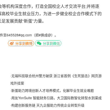
会等机构深度合作，打造全国校企人才交流平台;并将逐
解高校毕业生就业压力，为进一步健全校企合作模式下的
足发展贡献“新蛋”力量。
5528#qq.com（把#换成@）。
分享到微博
分享到微信
·
无端科技联合杭州警方破获 浙江省首例《生死狙击》网页游
戏外挂案
·
新蛋助力跨境创新人才培养模式，化解毕业生就业难题
·
用友YonSuite 智能财务引路，大卫国际数智化转型水到渠成
·
构建创新服务链 天九企服助力传统企业转型升级