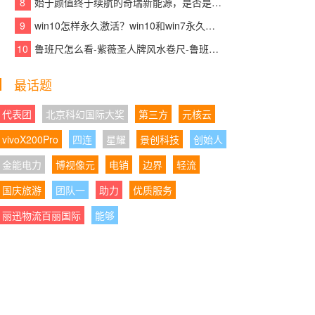
8
始于颜值终于续航的奇瑞新能源，是否是你想要的那款车？
核产品赋能青少年英语高效学习
9
win10怎样永久激活？win10和win7永久激活的方法和激活码
05:21:29
|
以标杆示范助力产业发展大局，千
10
鲁班尺怎么看-紫薇圣人牌风水卷尺-鲁班尺吉数查询速查表
年舟智木艺墅匠心打造装配式木结构建筑精品力
作
最话题
05:21:01
|
沃尔沃销量为何越来越稳？XC70正
在给出新的答案
代表团
北京科幻国际大奖
第三方
元核云
vivoX200Pro
四连
星耀
景创科技
创始人
04:28:06
|
AI都免费了，你的录音笔还在收“转
写保护费”？或许有更聪明的方案
金能电力
博视像元
电销
边界
轻流
国庆旅游
04:28:08
团队一
|
携手民进同心筑书香,学大教育以公
助力
优质服务
益践行企业担当
丽迅物流百丽国际
能够
04:28:17
|
以岭药业2026年Q1迎业绩“开门
红”：营收净利正增长，经营质量持续向好
04:28:51
|
国产全自动细胞处理系统占有率升
至34%：CGT上游设备“进口依赖”正在松动