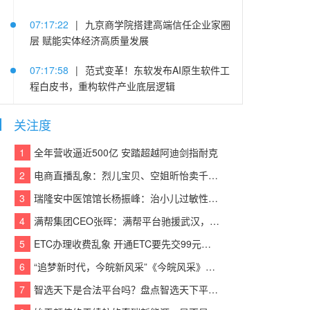
07:17:22
|
九京商学院搭建高端信任企业家圈
层 赋能实体经济高质量发展
07:17:58
|
范式变革！东软发布AI原生软件工
程白皮书，重构软件产业底层逻辑
05:25:14
|
连续登顶CACSI榜单，沃尔沃XC60
关注度
把豪华SUV价值重新拉高
1
全年营收逼近500亿 安踏超越阿迪剑指耐克
05:22:48
|
践行算力普惠 赋能中小企业 | 易信
2
电商直播乱象：烈儿宝贝、空姐昕怡卖千万假货被诉
“易Token”模型服务平台重磅发布
3
瑞隆安中医馆馆长杨振峰：治小儿过敏性咳嗽 有奇招
05:21:37
|
老司机晋级当老板 欧马可冷藏车护
4
满帮集团CEO张晖：满帮平台驰援武汉，全力保障应急物资运输
航李师傅创业路
5
ETC办理收费乱象 开通ETC要先交99元设备费？
05:21:03
|
东风汽金：猛士荣获中央企业品牌
6
“追梦新时代，今皖新风采”《今皖风采》栏目正式启动！
引领行动第二批优秀“产品品牌”
7
智选天下是合法平台吗？盘点智选天下平台实力
05:21:39
|
疯狂伴习：深耕智能教育赛道 以硬