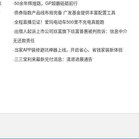
以
·
50余年辉煌路，GP超霸砥砺前行
政
·
债券指数产品线布局完备 广发基金提供丰富配置工具
·
全程直播见证！爱玛电动车500里不充电真能跑
·
出借人起诉上市公司玖富旗下玖富普惠被判败诉：信息中介
无还款责任
·
当家APP装修避坑神器上线，开启省心、省钱家装新体验
·
三三宝利来最新兑付消息：清退进展通告