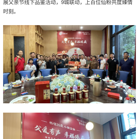
展父亲节线下品鉴活动，9城联动，上百位仙粉共度臻情
时刻。