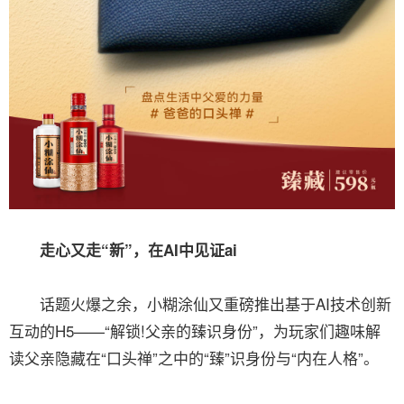
走心又走“新”，在AI中见证ai
话题火爆之余，小糊涂仙又重磅推出基于AI技术创新
互动的H5——“解锁!父亲的臻识身份”，为玩家们趣味解
读父亲隐藏在“口头禅”之中的“臻”识身份与“内在人格”。