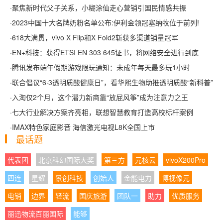
·
聚焦新时代父子关系，小糊涂仙走心营销引国民情感共振
·
2023中国十大名牌奶粉名单公布:伊利金领冠塞纳牧位于前列!
·
618大满贯，vivo X Flip和X Fold2斩获多渠道销量冠军
·
EN+科技：获得ETSI EN 303 645证书，将网络安全进行到底
·
腾讯发布端午假期游戏限玩通知：未成年每天最多玩1小时
·
联合倡议“6·3透明质酸健康日”，看华熙生物助推透明质酸“新科普”
·
入淘仅2个月，这个潜力新商靠“放屁风筝”成为注意力之王
·
七大行业解决方案齐亮相，联想智慧教育打造高校标杆案例
·
IMAX特色家庭影音 海信激光电视L8K全国上市
最话题
代表团
北京科幻国际大奖
第三方
元核云
vivoX200Pro
四连
星耀
景创科技
创始人
金能电力
博视像元
电销
边界
轻流
国庆旅游
团队一
助力
优质服务
丽迅物流百丽国际
能够