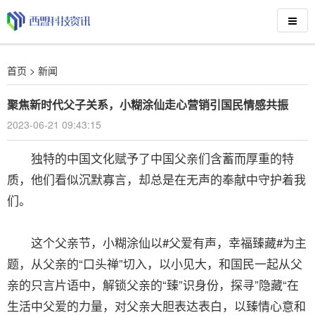
首页
>
新闻
聚焦新时代父子关系，小糊涂仙走心营销引国民情感共振
2023-06-21 09:43:15
独特的中国文化赋予了中国父亲们含蓄而厚重的特
质，他们看似沉默寡言，却总是在无声的奉献中守护着我
们。
这个父亲节，小糊涂仙以#父爱有声，幸福臻藏#为主
题，从父亲的“口头禅”切入，以小见大，和国民一起从父
亲的只言片语中，解锁父亲的“臻”识身份，探寻”隐藏“在
生活中父爱的力量，对父亲大胆表达表白，以臻情心意和