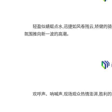
轻盈似蜻蜓点水,迅捷如风卷残云,矫健的骑手
氛围推向新一波的高潮。
欢呼声、呐喊声,现场观众热情澎湃,胜利的