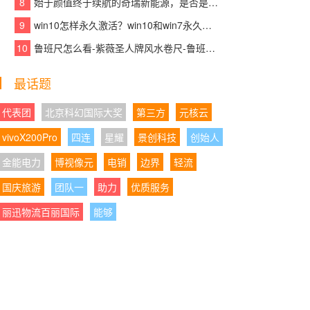
8
始于颜值终于续航的奇瑞新能源，是否是你想要的那款车？
核产品赋能青少年英语高效学习
9
win10怎样永久激活？win10和win7永久激活的方法和激活码
05:21:29
|
以标杆示范助力产业发展大局，千
10
鲁班尺怎么看-紫薇圣人牌风水卷尺-鲁班尺吉数查询速查表
年舟智木艺墅匠心打造装配式木结构建筑精品力
作
最话题
05:21:01
|
沃尔沃销量为何越来越稳？XC70正
在给出新的答案
代表团
北京科幻国际大奖
第三方
元核云
vivoX200Pro
四连
星耀
景创科技
创始人
04:28:06
|
AI都免费了，你的录音笔还在收“转
写保护费”？或许有更聪明的方案
金能电力
博视像元
电销
边界
轻流
国庆旅游
04:28:08
团队一
|
携手民进同心筑书香,学大教育以公
助力
优质服务
益践行企业担当
丽迅物流百丽国际
能够
04:28:17
|
以岭药业2026年Q1迎业绩“开门
红”：营收净利正增长，经营质量持续向好
04:28:51
|
国产全自动细胞处理系统占有率升
至34%：CGT上游设备“进口依赖”正在松动