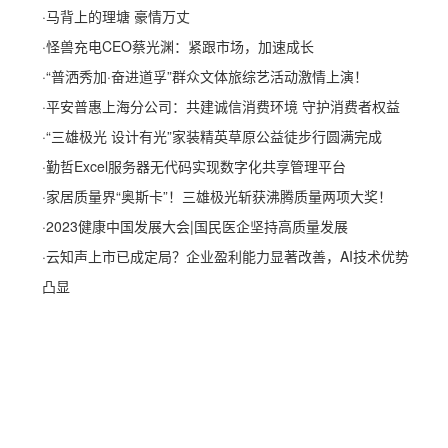
·
马背上的理塘 豪情万丈
·
怪兽充电CEO蔡光渊：紧跟市场，加速成长
·
“普洒秀加·奋进道孚”群众文体旅综艺活动激情上演！
·
平安普惠上海分公司：共建诚信消费环境 守护消费者权益
·
“三雄极光 设计有光”家装精英草原公益徒步行圆满完成
·
勤哲Excel服务器无代码实现数字化共享管理平台
·
家居质量界“奥斯卡”！三雄极光斩获沸腾质量两项大奖！
·
2023健康中国发展大会|国民医企坚持高质量发展
·
云知声上市已成定局？企业盈利能力显著改善，AI技术优势
凸显