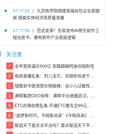
07:17:22
|
九京商学院搭建高端信任企业家圈
层 赋能实体经济高质量发展
07:17:58
|
范式变革！东软发布AI原生软件工
程白皮书，重构软件产业底层逻辑
05:25:14
|
连续登顶CACSI榜单，沃尔沃XC60
关注度
把豪华SUV价值重新拉高
1
全年营收逼近500亿 安踏超越阿迪剑指耐克
05:22:48
|
践行算力普惠 赋能中小企业 | 易信
2
电商直播乱象：烈儿宝贝、空姐昕怡卖千万假货被诉
“易Token”模型服务平台重磅发布
3
瑞隆安中医馆馆长杨振峰：治小儿过敏性咳嗽 有奇招
05:21:37
|
老司机晋级当老板 欧马可冷藏车护
4
满帮集团CEO张晖：满帮平台驰援武汉，全力保障应急物资运输
航李师傅创业路
5
ETC办理收费乱象 开通ETC要先交99元设备费？
05:21:03
|
东风汽金：猛士荣获中央企业品牌
6
“追梦新时代，今皖新风采”《今皖风采》栏目正式启动！
引领行动第二批优秀“产品品牌”
7
智选天下是合法平台吗？盘点智选天下平台实力
05:21:39
|
疯狂伴习：深耕智能教育赛道 以硬