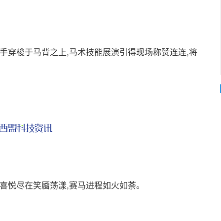
穿梭于马背之上,马术技能展演引得现场称赞连连,将
喜悦尽在笑靥荡漾,赛马进程如火如荼。