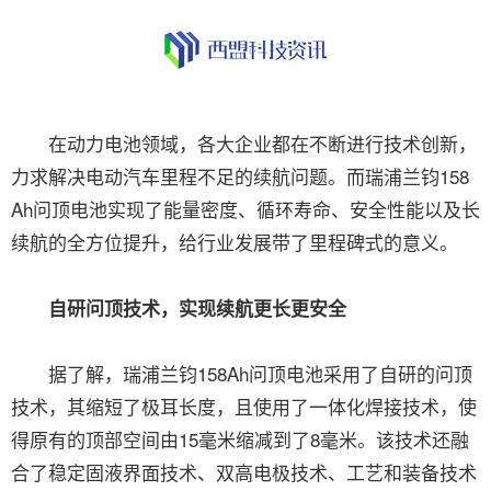
在动力电池领域，各大企业都在不断进行技术创新，
力求解决电动汽车里程不足的续航问题。而瑞浦兰钧158
Ah问顶电池实现了能量密度、循环寿命、安全性能以及长
续航的全方位提升，给行业发展带了里程碑式的意义。
自研问顶技术，实现续航更长更安全
据了解，瑞浦兰钧158Ah问顶电池采用了自研的问顶
技术，其缩短了极耳长度，且使用了一体化焊接技术，使
得原有的顶部空间由15毫米缩减到了8毫米。该技术还融
合了稳定固液界面技术、双高电极技术、工艺和装备技术