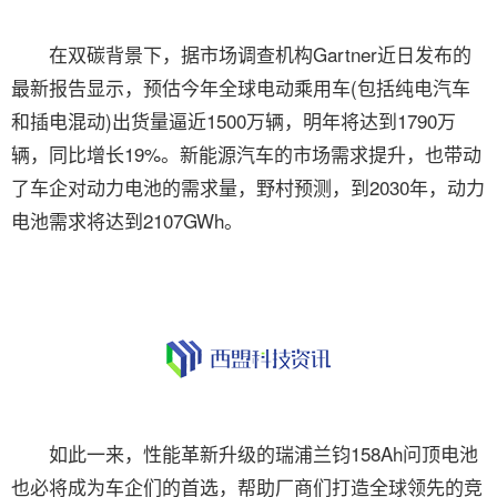
在双碳背景下，据市场调查机构Gartner近日发布的
最新报告显示，预估今年全球电动乘用车(包括纯电汽车
和插电混动)出货量逼近1500万辆，明年将达到1790万
辆，同比增长19%。新能源汽车的市场需求提升，也带动
了车企对动力电池的需求量，野村预测，到2030年，动力
电池需求将达到2107GWh。
如此一来，性能革新升级的瑞浦兰钧158Ah问顶电池
也必将成为车企们的首选，帮助厂商们打造全球领先的竞