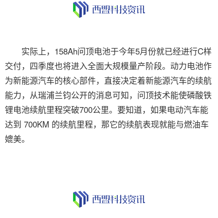
实际上，158Ah问顶电池于今年5月份就已经进行C样
交付，四季度也将进入全面大规模量产阶段。动力电池作
为新能源汽车的核心部件，直接决定着新能源汽车的续航
能力，从瑞浦兰钧公开的消息可知，问顶技术能使磷酸铁
锂电池续航里程突破700公里。要知道，如果电动汽车能
达到 700KM 的续航里程，那它的续航表现就能与燃油车
媲美。