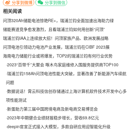
分享到微博
分享到微信
相关阅读
问顶320Ah储能电池惊艳RE+，瑞浦兰钧全面加速出海助力绿
储能赛道竞争愈发激烈，且看瑞浦兰钧如何用创新“问顶”
瑞浦兰钧IAA上连续放大招！问顶家族产品、欧洲发展战略
问顶电池引领动力电池产业发展，瑞浦兰钧在CIBF 2023展
海南电力储能行业或将爆发，TOP2的瑞浦兰钧有何行业优势
·
2023“百带千”大聚会 啄木鸟家庭维修入围服务提供商TOP100
·
瑞浦兰钧158Ah问顶电池性能大突破，显著改善了新能源汽车续航
问题
·
数据说话！霄云科技信创存储通过上海计算机软件技术开发中心多
项性能测试
·
新蛋助力第三届中国跨境电商及新电商交易博览会
·
2023年中期健合业绩财报稳步增长，营收69.8亿元
·
deepin官宣正式接入大模型，多款自研应用迎智能化升级