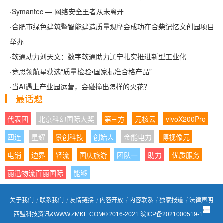
·
Symantec — 网络安全王者从未离开
·
合肥市绿色建筑暨智能建造质量观摩会成功在合柴记忆文创园项目
举办
·
软通动力刘天文：数字软通助力辽宁扎实推进新型工业化
·
竞思领航星获选“质量检验•国家标准合格产品”
·
当AI遇上产业园运营，会碰撞出怎样的火花？
最话题
代表团
北京科幻国际大奖
第三方
元核云
vivoX200Pro
四连
星耀
景创科技
创始人
金能电力
博视像元
电销
边界
轻流
国庆旅游
团队一
助力
优质服务
丽迅物流百丽国际
能够
关于我们
┊
联系我们
┊
友情链接
┊
内容开放
┊
内容联系
┊
独家报道
┊
法律声明
西盟科技资讯&WWW.ZMKE.COM© 2016-2021
皖ICP备2021000519-1