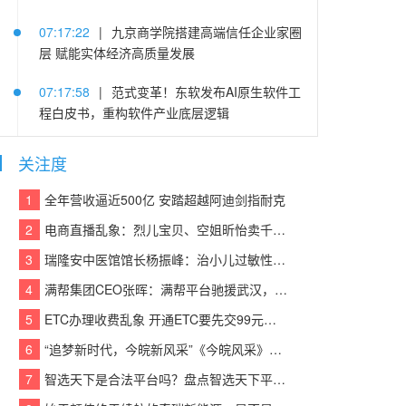
07:17:22
|
九京商学院搭建高端信任企业家圈
层 赋能实体经济高质量发展
07:17:58
|
范式变革！东软发布AI原生软件工
程白皮书，重构软件产业底层逻辑
05:25:14
|
连续登顶CACSI榜单，沃尔沃XC60
关注度
把豪华SUV价值重新拉高
1
全年营收逼近500亿 安踏超越阿迪剑指耐克
05:22:48
|
践行算力普惠 赋能中小企业 | 易信
2
电商直播乱象：烈儿宝贝、空姐昕怡卖千万假货被诉
“易Token”模型服务平台重磅发布
3
瑞隆安中医馆馆长杨振峰：治小儿过敏性咳嗽 有奇招
05:21:37
|
老司机晋级当老板 欧马可冷藏车护
4
满帮集团CEO张晖：满帮平台驰援武汉，全力保障应急物资运输
航李师傅创业路
5
ETC办理收费乱象 开通ETC要先交99元设备费？
05:21:03
|
东风汽金：猛士荣获中央企业品牌
6
“追梦新时代，今皖新风采”《今皖风采》栏目正式启动！
引领行动第二批优秀“产品品牌”
7
智选天下是合法平台吗？盘点智选天下平台实力
05:21:39
|
疯狂伴习：深耕智能教育赛道 以硬