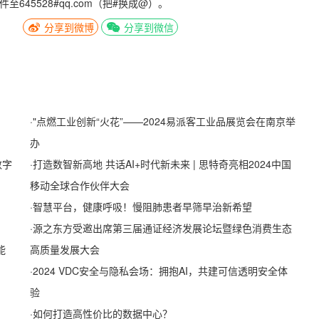
5528#qq.com（把#换成@）。
分享到微博
分享到微信
·
"点燃工业创新“火花”——2024易派客工业品展览会在南京举
办
数字
·
打造数智新高地 共话AI+时代新未来 | 思特奇亮相2024中国
移动全球合作伙伴大会
·
智慧平台，健康呼吸！慢阻肺患者早筛早治新希望
·
源之东方受邀出席第三届通证经济发展论坛暨绿色消费生态
能
高质量发展大会
·
2024 VDC安全与隐私会场：拥抱AI，共建可信透明安全体
验
·
如何打造高性价比的数据中心？