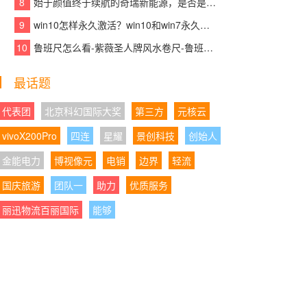
8
始于颜值终于续航的奇瑞新能源，是否是你想要的那款车？
核产品赋能青少年英语高效学习
9
win10怎样永久激活？win10和win7永久激活的方法和激活码
05:21:29
|
以标杆示范助力产业发展大局，千
10
鲁班尺怎么看-紫薇圣人牌风水卷尺-鲁班尺吉数查询速查表
年舟智木艺墅匠心打造装配式木结构建筑精品力
作
最话题
05:21:01
|
沃尔沃销量为何越来越稳？XC70正
在给出新的答案
代表团
北京科幻国际大奖
第三方
元核云
vivoX200Pro
四连
星耀
景创科技
创始人
04:28:06
|
AI都免费了，你的录音笔还在收“转
写保护费”？或许有更聪明的方案
金能电力
博视像元
电销
边界
轻流
国庆旅游
04:28:08
团队一
|
携手民进同心筑书香,学大教育以公
助力
优质服务
益践行企业担当
丽迅物流百丽国际
能够
04:28:17
|
以岭药业2026年Q1迎业绩“开门
红”：营收净利正增长，经营质量持续向好
04:28:51
|
国产全自动细胞处理系统占有率升
至34%：CGT上游设备“进口依赖”正在松动