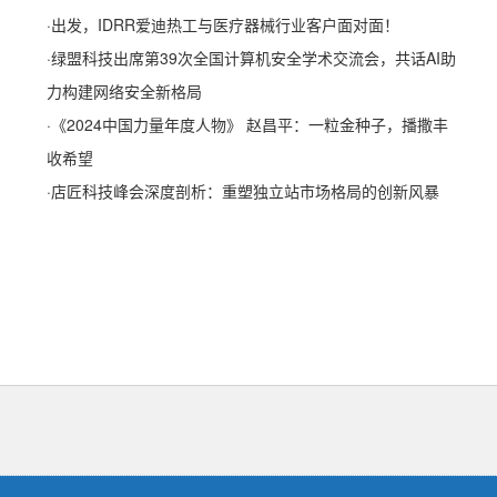
·
出发，IDRR爱迪热工与医疗器械行业客户面对面！
·
绿盟科技出席第39次全国计算机安全学术交流会，共话AI助
力构建网络安全新格局
·
《2024中国力量年度人物》 赵昌平：一粒金种子，播撒丰
收希望
·
店匠科技峰会深度剖析：重塑独立站市场格局的创新风暴